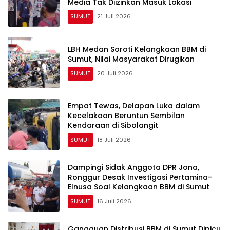
Media Tak Diizinkan Masuk Lokasi
SUMUT
21 Juli 2026
LBH Medan Soroti Kelangkaan BBM di
Sumut, Nilai Masyarakat Dirugikan
SUMUT
20 Juli 2026
Empat Tewas, Delapan Luka dalam
Kecelakaan Beruntun Sembilan
Kendaraan di Sibolangit
SUMUT
18 Juli 2026
Dampingi Sidak Anggota DPR Jona,
Ronggur Desak Investigasi Pertamina-
Elnusa Soal Kelangkaan BBM di Sumut
SUMUT
16 Juli 2026
Gangguan Distribusi BBM di Sumut Dipicu