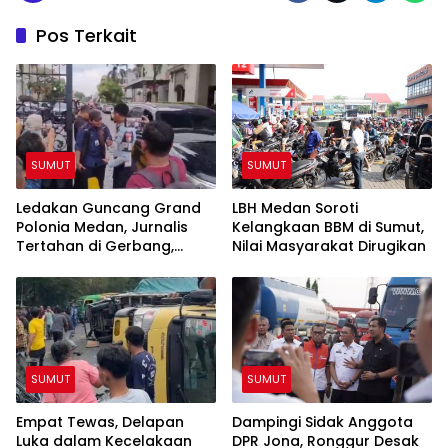
Pos Terkait
SUMUT
SUMUT
Ledakan Guncang Grand
LBH Medan Soroti
Polonia Medan, Jurnalis
Kelangkaan BBM di Sumut,
Tertahan di Gerbang,
Nilai Masyarakat Dirugikan
Awak Media Tak Diizinkan
Masuk Lokasi
SUMUT
SUMUT
Empat Tewas, Delapan
Dampingi Sidak Anggota
Luka dalam Kecelakaan
DPR Jona, Ronggur Desak