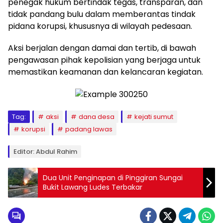
penegak hukum bertindak tegas, transparan, dan
tidak pandang bulu dalam memberantas tindak
pidana korupsi, khususnya di wilayah pedesaan.
Aksi berjalan dengan damai dan tertib, di bawah
pengawasan pihak kepolisian yang berjaga untuk
memastikan keamanan dan kelancaran kegiatan.
Tag:
aksi
dana desa
kejati sumut
korupsi
padang lawas
Editor: Abdul Rahim
Dua Unit Penginapan di Pinggiran Sungai
Bukit Lawang Ludes Terbakar