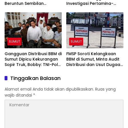
Beruntun Sembilan
Investigasi Pertamina-
Kendaraan di Sibolangit
Elnusa Soal Kelangkaan
BBM di Sumut
SUMUT
SUMUT
Gangguan Distribusi BBM di
FMSP Soroti Kelangkaan
Sumut Dipicu Kekurangan
BBM di Sumut, Minta Audit
Sopir Truk, Bobby: TNI-Polri
Distribusi dan Usut Dugaan
Siap Bantu
Permainan Mafia
Tinggalkan Balasan
Alamat email Anda tidak akan dipublikasikan.
Ruas yang
wajib ditandai
*