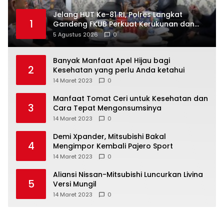
Jelang HUT Ke-81 RI, Polres Langkat
1
Gandeng FKUB Perkuat Kerukunan dan
Kamtibmas
5 Agustus 2026
0
Banyak Manfaat Apel Hijau bagi
2
Kesehatan yang perlu Anda ketahui
14 Maret 2023
0
Manfaat Tomat Ceri untuk Kesehatan dan
3
Cara Tepat Mengonsumsinya
14 Maret 2023
0
Demi Xpander, Mitsubishi Bakal
4
Mengimpor Kembali Pajero Sport
14 Maret 2023
0
Aliansi Nissan-Mitsubishi Luncurkan Livina
5
Versi Mungil
14 Maret 2023
0