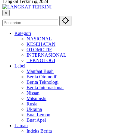
Langkat Terkini @2024
×
Kategori
NASIONAL
KESEHATAN
OTOMOTIF
INTERNASIONAL
TEKNOLOGI
Label
Manfaat Buah
Berita Otomotif
Berita Teknologi
Berita Internasional
Nissan
Mitsubishi
Rusia
Ukraina
Buat Lemon
Buat Apel
Laman
Indeks Berita