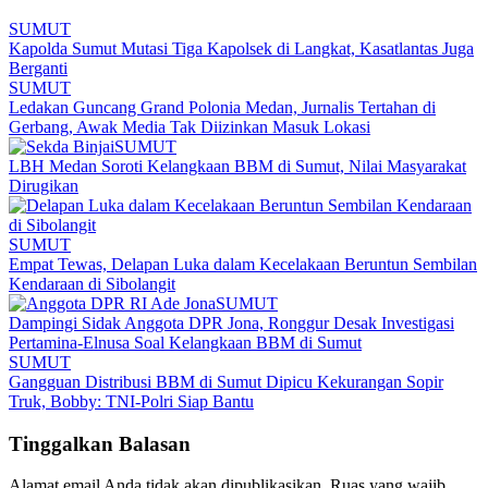
SUMUT
Kapolda Sumut Mutasi Tiga Kapolsek di Langkat, Kasatlantas Juga
Berganti
SUMUT
Ledakan Guncang Grand Polonia Medan, Jurnalis Tertahan di
Gerbang, Awak Media Tak Diizinkan Masuk Lokasi
SUMUT
LBH Medan Soroti Kelangkaan BBM di Sumut, Nilai Masyarakat
Dirugikan
SUMUT
Empat Tewas, Delapan Luka dalam Kecelakaan Beruntun Sembilan
Kendaraan di Sibolangit
SUMUT
Dampingi Sidak Anggota DPR Jona, Ronggur Desak Investigasi
Pertamina-Elnusa Soal Kelangkaan BBM di Sumut
SUMUT
Gangguan Distribusi BBM di Sumut Dipicu Kekurangan Sopir
Truk, Bobby: TNI-Polri Siap Bantu
Tinggalkan Balasan
Alamat email Anda tidak akan dipublikasikan.
Ruas yang wajib