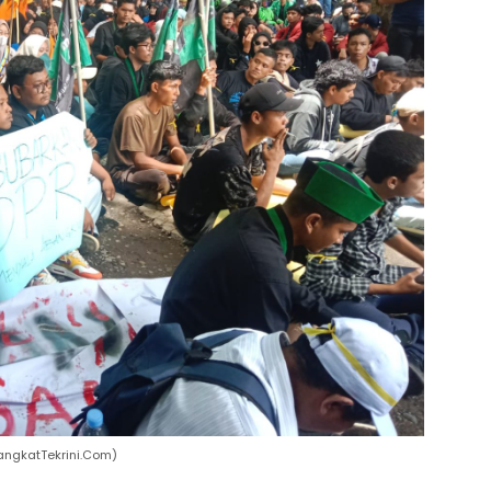
angkatTekrini.Com)