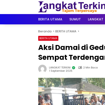
Langsung
ke
konten
BERITA UTAMA
SUMUT
LANGKAT
Beranda
BERITA UTAMA
BERITA UTAMA
Aksi Damai di Ge
Sempat Terdengar
LANGKAT TERKINI
2 Min Baca
1 September 2025