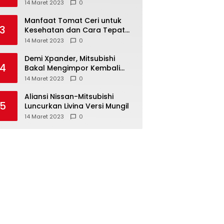
Anda ketahui
14 Maret 2023
0
Manfaat Tomat Ceri untuk
3
Kesehatan dan Cara Tepat
Mengonsumsinya
14 Maret 2023
0
Demi Xpander, Mitsubishi
4
Bakal Mengimpor Kembali
Pajero Sport
14 Maret 2023
0
Aliansi Nissan-Mitsubishi
5
Luncurkan Livina Versi Mungil
14 Maret 2023
0