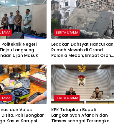
 UTAMA
BERITA UTAMA
 Politeknik Negeri
Ledakan Dahsyat Hancurkan
Tinjau Langsung
Rumah Mewah di Grand
anaan Ujian Masuk
Polonia Medan, Empat Orang
Masih Dicari
 UTAMA
BERITA UTAMA
Emas dan Valas
KPK Tetapkan Bupati
 Disita, Polri Bongkar
Langkat Syah Afandin dan
iga Kasus Korupsi
Timses sebagai Tersangka
Suap Proyek