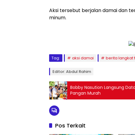
Aksi tersebut berjalan damai dan ter
minum.
Tag:
aksi damai
berita langkat t
Editor: Abdul Rahim
Bobby Nasution Langsung Data
Pangan Murah
Pos Terkait