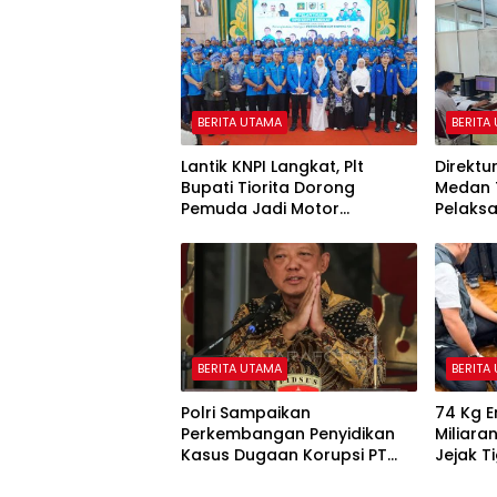
BERITA UTAMA
BERITA
Lantik KNPI Langkat, Plt
Direktur
Bupati Tiorita Dorong
Medan 
Pemuda Jadi Motor
Pelaks
Kemajuan Daerah
BERITA UTAMA
BERITA
Polri Sampaikan
74 Kg 
Perkembangan Penyidikan
Miliaran
Kasus Dugaan Korupsi PT
Jejak T
ASABRI, Eks Jampidsus
Ditetapkan Tersangka