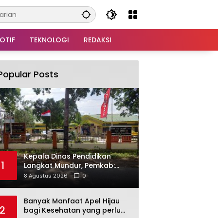
OTIF
TEKNOLOGI
REDAKSI
Popular Posts
Kepala Dinas Pendidikan
1
Langkat Mundur, Pemkab:
Alasan Keluarga dan Proses
8 Agustus 2026
0
Masih Berjalan
Banyak Manfaat Apel Hijau
2
bagi Kesehatan yang perlu