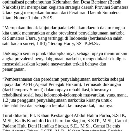
optimalisasi pembangunan Kelurahan dan Desa Bersinar (Bersih
Narkoba) ini merupakan kegiatan strategis daerah Provinsi Sumatera
Utara yang merupakan turunan dari Peraturan Daerah Sumatera
Utara Nomor 1 tahun 2019.
“Merupakan tindak lanjut daripada kebijakan daerah dalam rangka
kita untuk menurunkan angka prevalensi penyalahgunaan narkoba
di Sumatera Utara, yang tertinggi di Indonesia (berdasarkan salah
satu badan survei, LIPI),” terang Harry, SSTP.,M.Sc.
Dukungan semua pihak diharapkannya, sebagai upaya menurunkan
angka prevalensi penyalahgunaan narkoba, mengedukasi sekaligus
mensosialisasikan kepada masyarakat terkait bahaya dan
penanganan.
“Pemberantasan dan peredaran penyalahgunaan narkotika sebagai
upaya dari APH (Aparat Penegak Hukum). Termasuk dukungan
(dari Pemprov Sumut) dalam upaya rehabilitasi, khususnya
rehabilitasi sosial bagi kelompok-kelompok masyarakat, yang mana,
1,2 juta pengguna penyalahgunaan narkotika kiranya untuk
direhabilitasi dan sebagian kembali ke masyarakat,” urainya.
Turut dihadiri, Plt. Kaban Kesbangpol Abdul Halim Purba, S.STP.,
M.Si., Kadis Kominfo Dedi Parulian Siagian, S.STP., M.Si., Camat
Padang Hulu Deni Handika Siregar, S.E., M.Si., Camat Bajenis