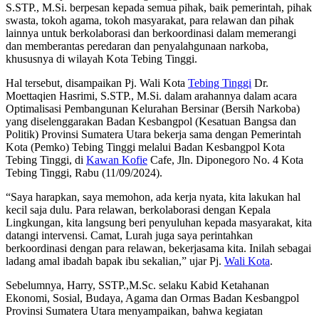
S.STP., M.Si. berpesan kepada semua pihak, baik pemerintah, pihak
swasta, tokoh agama, tokoh masyarakat, para relawan dan pihak
lainnya untuk berkolaborasi dan berkoordinasi dalam memerangi
dan memberantas peredaran dan penyalahgunaan narkoba,
khususnya di wilayah Kota Tebing Tinggi.
Hal tersebut, disampaikan Pj. Wali Kota
Tebing Tinggi
Dr.
Moettaqien Hasrimi, S.STP., M.Si. dalam arahannya dalam acara
Optimalisasi Pembangunan Kelurahan Bersinar (Bersih Narkoba)
yang diselenggarakan Badan Kesbangpol (Kesatuan Bangsa dan
Politik) Provinsi Sumatera Utara bekerja sama dengan Pemerintah
Kota (Pemko) Tebing Tinggi melalui Badan Kesbangpol Kota
Tebing Tinggi, di
Kawan Kofie
Cafe, Jln. Diponegoro No. 4 Kota
Tebing Tinggi, Rabu (11/09/2024).
“Saya harapkan, saya memohon, ada kerja nyata, kita lakukan hal
kecil saja dulu. Para relawan, berkolaborasi dengan Kepala
Lingkungan, kita langsung beri penyuluhan kepada masyarakat, kita
datangi intervensi. Camat, Lurah juga saya perintahkan
berkoordinasi dengan para relawan, bekerjasama kita. Inilah sebagai
ladang amal ibadah bapak ibu sekalian,” ujar Pj.
Wali Kota
.
Sebelumnya, Harry, SSTP.,M.Sc. selaku Kabid Ketahanan
Ekonomi, Sosial, Budaya, Agama dan Ormas Badan Kesbangpol
Provinsi Sumatera Utara menyampaikan, bahwa kegiatan