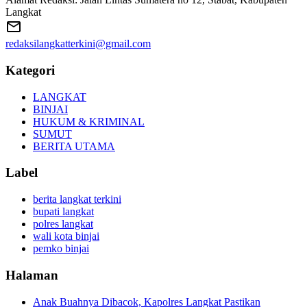
Langkat
redaksilangkatterkini@gmail.com
Kategori
LANGKAT
BINJAI
HUKUM & KRIMINAL
SUMUT
BERITA UTAMA
Label
berita langkat terkini
bupati langkat
polres langkat
wali kota binjai
pemko binjai
Halaman
Anak Buahnya Dibacok, Kapolres Langkat Pastikan