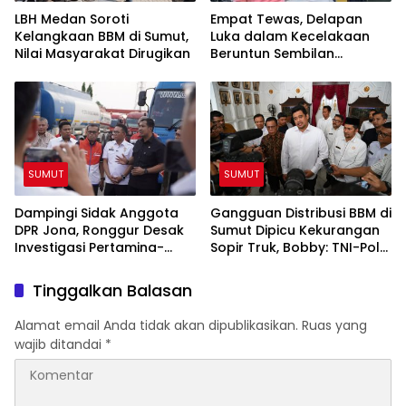
LBH Medan Soroti
Empat Tewas, Delapan
Kelangkaan BBM di Sumut,
Luka dalam Kecelakaan
Nilai Masyarakat Dirugikan
Beruntun Sembilan
Kendaraan di Sibolangit
SUMUT
SUMUT
Dampingi Sidak Anggota
Gangguan Distribusi BBM di
DPR Jona, Ronggur Desak
Sumut Dipicu Kekurangan
Investigasi Pertamina-
Sopir Truk, Bobby: TNI-Polri
Elnusa Soal Kelangkaan
Siap Bantu
BBM di Sumut
Tinggalkan Balasan
Alamat email Anda tidak akan dipublikasikan.
Ruas yang
wajib ditandai
*