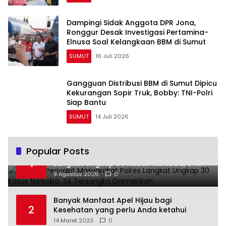
Dampingi Sidak Anggota DPR Jona,
Ronggur Desak Investigasi Pertamina-
Elnusa Soal Kelangkaan BBM di Sumut
SUMUT
16 Juli 2026
Gangguan Distribusi BBM di Sumut Dipicu
Kekurangan Sopir Truk, Bobby: TNI-Polri
Siap Bantu
SUMUT
14 Juli 2026
Popular Posts
Operasi Penyakit Masyarakat Polres
1
Langkat Ungkap 30 Kasus Narkoba, 34
Tersangka Diamankan
9 Agustus 2026
0
Banyak Manfaat Apel Hijau bagi
2
Kesehatan yang perlu Anda ketahui
14 Maret 2023
0