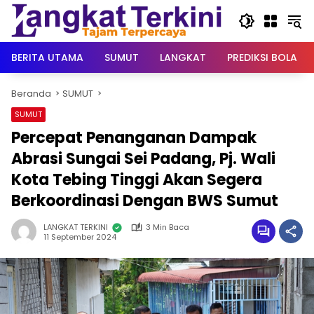
Langsung
ke
konten
BERITA UTAMA
SUMUT
LANGKAT
PREDIKSI BOLA
Beranda
SUMUT
SUMUT
Percepat Penanganan Dampak
Abrasi Sungai Sei Padang, Pj. Wali
Kota Tebing Tinggi Akan Segera
Berkoordinasi Dengan BWS Sumut
LANGKAT TERKINI
3 Min Baca
11 September 2024