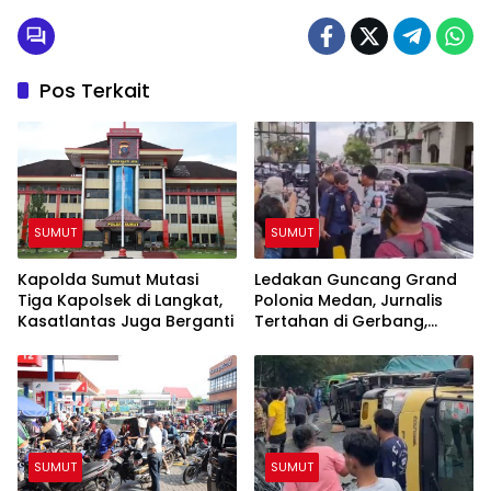
Pos Terkait
SUMUT
SUMUT
Kapolda Sumut Mutasi
Ledakan Guncang Grand
Tiga Kapolsek di Langkat,
Polonia Medan, Jurnalis
Kasatlantas Juga Berganti
Tertahan di Gerbang,
Awak Media Tak Diizinkan
Masuk Lokasi
SUMUT
SUMUT