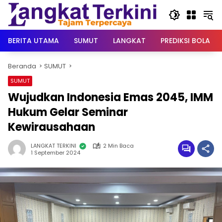
Langsung
ke
konten
BERITA UTAMA
SUMUT
LANGKAT
PREDIKSI BOLA
Beranda
SUMUT
SUMUT
Wujudkan Indonesia Emas 2045, IMM
Hukum Gelar Seminar
Kewirausahaan
LANGKAT TERKINI
2 Min Baca
1 September 2024