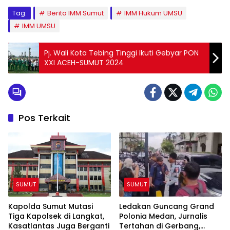
Tag:
Berita IMM Sumut
IMM Hukum UMSU
IMM UMSU
Pj. Wali Kota Tebing Tinggi Ikuti Gebyar PON
XXI ACEH-SUMUT 2024
Pos Terkait
SUMUT
SUMUT
Kapolda Sumut Mutasi
Ledakan Guncang Grand
Tiga Kapolsek di Langkat,
Polonia Medan, Jurnalis
Kasatlantas Juga Berganti
Tertahan di Gerbang,