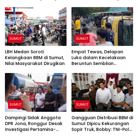
Awak Media Tak Diizinkan
Masuk Lokasi
SUMUT
SUMUT
LBH Medan Soroti
Empat Tewas, Delapan
Kelangkaan BBM di Sumut,
Luka dalam Kecelakaan
Nilai Masyarakat Dirugikan
Beruntun Sembilan
Kendaraan di Sibolangit
SUMUT
SUMUT
Dampingi Sidak Anggota
Gangguan Distribusi BBM di
DPR Jona, Ronggur Desak
Sumut Dipicu Kekurangan
Investigasi Pertamina-
Sopir Truk, Bobby: TNI-Polri
Elnusa Soal Kelangkaan
Siap Bantu