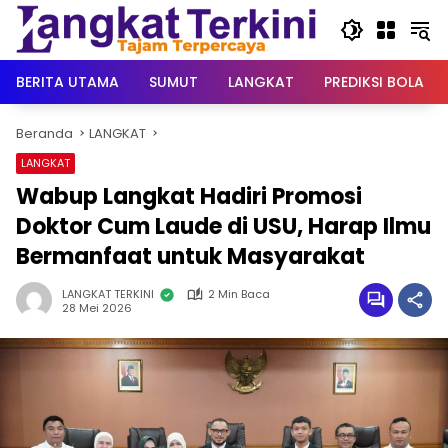
Langsung
ke
konten
BERITA UTAMA
SUMUT
LANGKAT
PREDIKSI BOLA
Beranda
LANGKAT
LANGKAT
Wabup Langkat Hadiri Promosi
Doktor Cum Laude di USU, Harap Ilmu
Bermanfaat untuk Masyarakat
LANGKAT TERKINI
2 Min Baca
28 Mei 2026