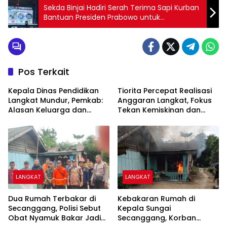
Sekda Binjai Hadiri Serah Terima Sapi Kurban
Bantuan Presiden Prabowo untuk
Masyarakat
Pos Terkait
Kepala Dinas Pendidikan
Tiorita Percepat Realisasi
Langkat Mundur, Pemkab:
Anggaran Langkat, Fokus
Alasan Keluarga dan
Tekan Kemiskinan dan
Proses Masih Berjalan
Pengangguran
LANGKAT
LANGKAT
Dua Rumah Terbakar di
Kebakaran Rumah di
Secanggang, Polisi Sebut
Kepala Sungai
Obat Nyamuk Bakar Jadi
Secanggang, Korban