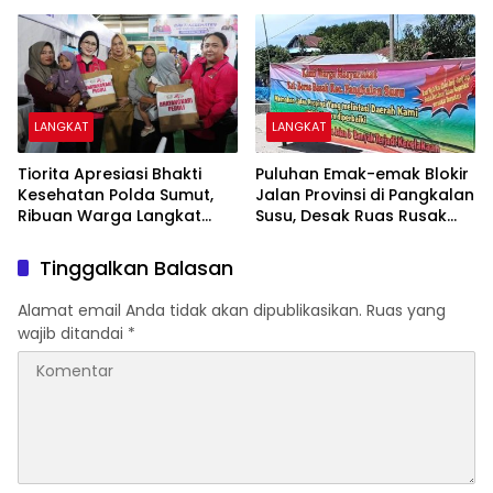
Dugaan Pemicu
Dievakuasi
LANGKAT
LANGKAT
Tiorita Apresiasi Bhakti
Puluhan Emak-emak Blokir
Kesehatan Polda Sumut,
Jalan Provinsi di Pangkalan
Ribuan Warga Langkat
Susu, Desak Ruas Rusak
Dapat Layanan Gratis
Segera Diperbaiki
Tinggalkan Balasan
Alamat email Anda tidak akan dipublikasikan.
Ruas yang
wajib ditandai
*