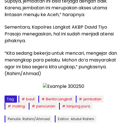
Supaya, jembatan ini bisa terjaga dengan baik.
Karena, jembatan ini merupakan akses utama
lintasan menuju ke Aceh,” harapnya.
Sementara, Kapolres Langkat AKBP David Tiyo
Prasojo menegaskan, hal ini sudah menjadi atensi
pihaknya.
“Kita sedang bekerja untuk mencari, mengejar dan
menangkap para pelaku. Mohon do’a masyarakat
agar ini bisa segera kita ungkap,” pungkasnya.
(Rahim/Ahmad)
Tag:
baut
Berita Langkat
jembatan
maling
pencurian
tanjung pura
Penulis: Rahim/Ahmad
Editor: Abdul Rahim