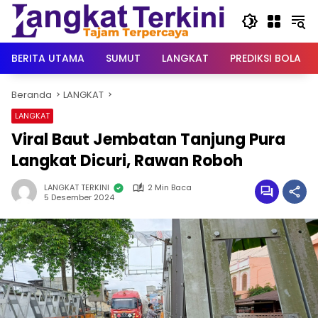
Langsung
ke
konten
BERITA UTAMA
SUMUT
LANGKAT
PREDIKSI BOLA
Beranda
LANGKAT
LANGKAT
Viral Baut Jembatan Tanjung Pura
Langkat Dicuri, Rawan Roboh
LANGKAT TERKINI
2 Min Baca
5 Desember 2024