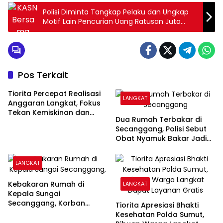
Polisi Diminta Tangkap Pelaku dan Ungkap
Motif Lain Pencurian Uang Ratusan Juta
Dalam Mobil Bendahara KPU Langkat
Pos Terkait
Tiorita Percepat Realisasi
LANGKAT
Anggaran Langkat, Fokus
Tekan Kemiskinan dan
Dua Rumah Terbakar di
Pengangguran
Secanggang, Polisi Sebut
Obat Nyamuk Bakar Jadi
Dugaan Pemicu
LANGKAT
Kebakaran Rumah di
LANGKAT
Kepala Sungai
Secanggang, Korban
Tiorita Apresiasi Bhakti
Dievakuasi
Kesehatan Polda Sumut,