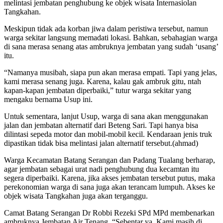
melintasi jembatan penghubung ke objek wisata Internasiolan
Tangkahan.
Meskipun tidak ada korban jiwa dalam peristiwa tersebut, namun
warga sekitar langsung memadati lokasi. Bahkan, sebahagian warga
di sana merasa senang atas ambruknya jembatan yang sudah ‘usang’
itu.
“Namanya musibah, siapa pun akan merasa empati. Tapi yang jelas,
kami merasa senang juga. Karena, kalau gak ambruk gitu, ntah
kapan-kapan jembatan diperbaiki,” tutur warga sekitar yang
mengaku bernama Usup ini.
Untuk sementara, lanjut Usup, warga di sana akan menggunakan
jalan dan jembatan alternatif dari Beteng Sari. Tapi hanya bisa
dilintasi sepeda motor dan mobil-mobil kecil. Kendaraan jenis truk
dipastikan tidak bisa melintasi jalan alternatif tersebut.(ahmad)
Warga Kecamatan Batang Serangan dan Padang Tualang berharap,
agar jembatan sebagai urat nadi penghubung dua kecamtan itu
segera diperbaiki. Karena, jika akses jembatan tersebut putus, maka
perekonomian warga di sana juga akan terancam lumpuh. Akses ke
objek wisata Tangkahan juga akan terganggu.
Camat Batang Serangan Dr Robbi Rezeki SPd MPd membenarkan
ambruknya Jembatan Air Tenang. “Sebentar ya. Kami masih di