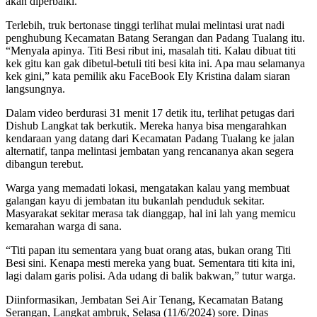
akan diperbaiki.
Terlebih, truk bertonase tinggi terlihat mulai melintasi urat nadi
penghubung Kecamatan Batang Serangan dan Padang Tualang itu.
“Menyala apinya. Titi Besi ribut ini, masalah titi. Kalau dibuat titi
kek gitu kan gak dibetul-betuli titi besi kita ini. Apa mau selamanya
kek gini,” kata pemilik aku FaceBook Ely Kristina dalam siaran
langsungnya.
Dalam video berdurasi 31 menit 17 detik itu, terlihat petugas dari
Dishub Langkat tak berkutik. Mereka hanya bisa mengarahkan
kendaraan yang datang dari Kecamatan Padang Tualang ke jalan
alternatif, tanpa melintasi jembatan yang rencananya akan segera
dibangun terebut.
Warga yang memadati lokasi, mengatakan kalau yang membuat
galangan kayu di jembatan itu bukanlah penduduk sekitar.
Masyarakat sekitar merasa tak dianggap, hal ini lah yang memicu
kemarahan warga di sana.
“Titi papan itu sementara yang buat orang atas, bukan orang Titi
Besi sini. Kenapa mesti mereka yang buat. Sementara titi kita ini,
lagi dalam garis polisi. Ada udang di balik bakwan,” tutur warga.
Diinformasikan, Jembatan Sei Air Tenang, Kecamatan Batang
Serangan, Langkat ambruk, Selasa (11/6/2024) sore. Dinas