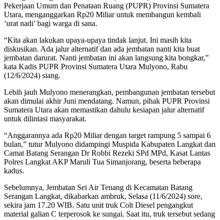
Pekerjaan Umum dan Penataan Ruang (PUPR) Provinsi Sumatera
Utara, menganggarkan Rp20 Miliar untuk membangun kembali
‘urat nadi’ bagi warga di sana.
“Kita akan lakukan upaya-upaya tindak lanjut. Ini masih kita
diskusikan. Ada jalur alternatif dan ada jembatan nanti kita buat
jembatan darurat. Nanti jembatan ini akan langsung kita bongkar,”
kata Kadis PUPR Provinsi Sumatera Utara Mulyono, Rabu
(12/6/2024) siang.
Lebih jauh Mulyono menerangkan, pembangunan jembatan tersebut
akan dimulai akhir Juni mendatang. Namun, pihak PUPR Provinsi
Sumatera Utara akan memastikan dahulu kesiapan jalur alternatif
untuk dilintasi masyarakat.
“Anggarannya ada Rp20 Miliar dengan target rampung 5 sampai 6
bulan,” tutur Mulyono didampingi Muspida Kabupaten Langkat dan
Camat Batang Serangan Dr Robbi Rezeki SPd MPd, Kasat Lantas
Polres Langkat AKP Maruli Tua Simanjorang, beserta beberapa
kadus.
Sebelumnya, Jembatan Sei Air Tenang di Kecamatan Batang
Serangan Langkat, dikabarkan ambruk, Selasa (11/6/2024) sore,
sekira jam 17.20 WIB. Satu unit truk Colt Diesel pengangkut
material galian C terperosok ke sungai. Saat itu, truk tersebut sedang