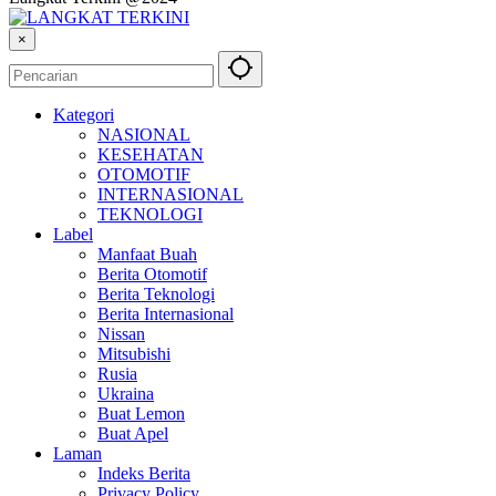
×
Kategori
NASIONAL
KESEHATAN
OTOMOTIF
INTERNASIONAL
TEKNOLOGI
Label
Manfaat Buah
Berita Otomotif
Berita Teknologi
Berita Internasional
Nissan
Mitsubishi
Rusia
Ukraina
Buat Lemon
Buat Apel
Laman
Indeks Berita
Privacy Policy