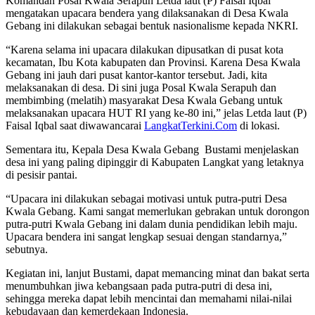
Komandan Posal Kwala Serapuh Letda laut (P) Faisal Iqbal
mengatakan upacara bendera yang dilaksanakan di Desa Kwala
Gebang ini dilakukan sebagai bentuk nasionalisme kepada NKRI.
“Karena selama ini upacara dilakukan dipusatkan di pusat kota
kecamatan, Ibu Kota kabupaten dan Provinsi. Karena Desa Kwala
Gebang ini jauh dari pusat kantor-kantor tersebut. Jadi, kita
melaksanakan di desa. Di sini juga Posal Kwala Serapuh dan
membimbing (melatih) masyarakat Desa Kwala Gebang untuk
melaksanakan upacara HUT RI yang ke-80 ini,” jelas Letda laut (P)
Faisal Iqbal saat diwawancarai
LangkatTerkini.Com
di lokasi.
Sementara itu, Kepala Desa Kwala Gebang
Bustami menjelaskan
desa ini yang paling dipinggir di Kabupaten Langkat yang letaknya
di pesisir pantai.
“Upacara ini dilakukan sebagai motivasi untuk putra-putri Desa
Kwala Gebang. Kami sangat memerlukan gebrakan untuk dorongon
putra-putri Kwala Gebang ini dalam dunia pendidikan lebih maju.
Upacara bendera ini sangat lengkap sesuai dengan standarnya,”
sebutnya.
Kegiatan ini, lanjut Bustami, dapat memancing minat dan bakat serta
menumbuhkan jiwa kebangsaan pada putra-putri di desa ini,
sehingga mereka dapat lebih mencintai dan memahami nilai-nilai
kebudayaan dan kemerdekaan Indonesia.