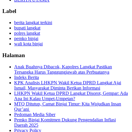
Label
berita langkat terkini
bupati langkat
polres langkat
pemko binjai
wali kota binjai
Halaman
Anak Buahnya Dibacok, Kapolres Langkat Pastikan
Tersangka Harus Tanggungjawab atas Perbuatanya
Indeks Berita
KPK Analisis LHKPN Wakil Ketua DPRD Langkat Ajai
Ismail, Masyarakat Diminta Berikan Informasi
LHKPN Wakil Ketua DPRD Langkat Disorot, Gempar: Ada
Apa Ini Kalau Umpet-Umpetan?
MTQ Ditutup, Camat Binjai Timur: Kita Wujudkan Insan
Qur’ani
Pedoman Media Siber
Pemko Binjai Komitmen Dukung Pengendalian Inflasi
Daerah 2025
Privacy Policy