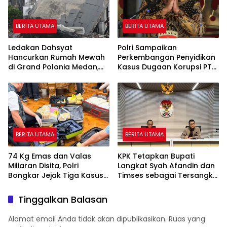
BERITA UTAMA
BERITA UTAMA
Ledakan Dahsyat
Polri Sampaikan
Hancurkan Rumah Mewah
Perkembangan Penyidikan
di Grand Polonia Medan,
Kasus Dugaan Korupsi PT
Empat Orang Masih Dicari
ASABRI, Eks Jampidsus
Ditetapkan Tersangka
BERITA UTAMA
BERITA UTAMA
74 Kg Emas dan Valas
KPK Tetapkan Bupati
Miliaran Disita, Polri
Langkat Syah Afandin dan
Bongkar Jejak Tiga Kasus
Timses sebagai Tersangka
Korupsi
Suap Proyek
Tinggalkan Balasan
Alamat email Anda tidak akan dipublikasikan.
Ruas yang