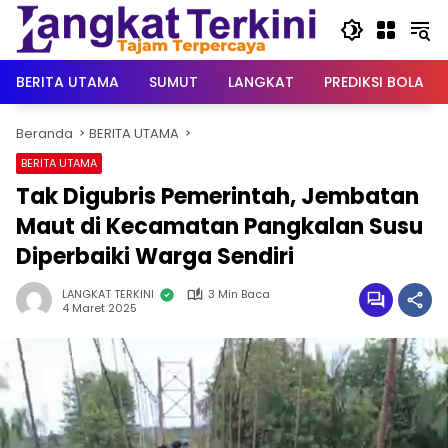
Langsung
ke
konten
BERITA UTAMA
SUMUT
LANGKAT
PREDIKSI BOLA
Beranda
BERITA UTAMA
BERITA UTAMA
Tak Digubris Pemerintah, Jembatan
Maut di Kecamatan Pangkalan Susu
Diperbaiki Warga Sendiri
LANGKAT TERKINI
3 Min Baca
4 Maret 2025