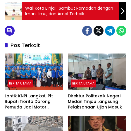
Wali Kota Binjai : Sambut Ramadan dengan
Iman, Ilmu, dan Amal Terbaik
Pos Terkait
BERITA UTAMA
BERITA UTAMA
Lantik KNPI Langkat, Plt
Direktur Politeknik Negeri
Bupati Tiorita Dorong
Medan Tinjau Langsung
Pemuda Jadi Motor
Pelaksanaan Ujian Masuk
Kemajuan Daerah