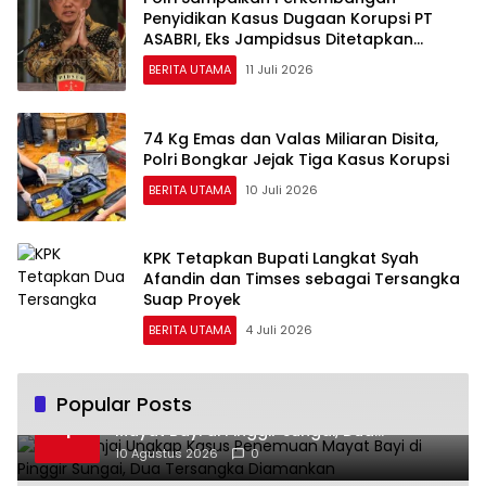
Penyidikan Kasus Dugaan Korupsi PT
ASABRI, Eks Jampidsus Ditetapkan
Tersangka
BERITA UTAMA
11 Juli 2026
74 Kg Emas dan Valas Miliaran Disita,
Polri Bongkar Jejak Tiga Kasus Korupsi
BERITA UTAMA
10 Juli 2026
KPK Tetapkan Bupati Langkat Syah
Afandin dan Timses sebagai Tersangka
Suap Proyek
BERITA UTAMA
4 Juli 2026
Popular Posts
Polres Binjai Ungkap Kasus Penemuan
1
Mayat Bayi di Pinggir Sungai, Dua
Tersangka Diamankan
10 Agustus 2026
0