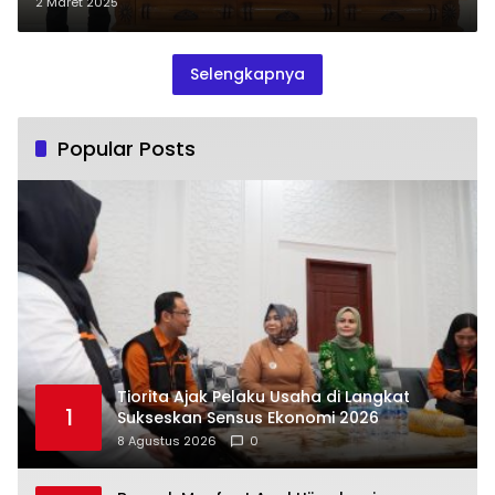
Lebih, Efisiensi Anggaran?
2 Maret 2025
Selengkapnya
Popular Posts
Tiorita Ajak Pelaku Usaha di Langkat
1
Sukseskan Sensus Ekonomi 2026
8 Agustus 2026
0