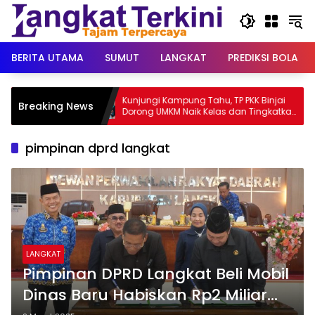
Langsung
ke
konten
BERITA UTAMA
SUMUT
LANGKAT
PREDIKSI BOLA
Langkat
Kunjungi Kampung Tahu, TP PKK Binjai
Breaking News
026
Dorong UMKM Naik Kelas dan Tingkatkan
Pendapatan Keluarga
pimpinan dprd langkat
LANGKAT
Pimpinan DPRD Langkat Beli Mobil
Dinas Baru Habiskan Rp2 Miliar