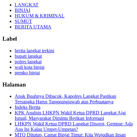
LANGKAT
BINJAI
HUKUM & KRIMINAL
SUMUT
BERITA UTAMA
Label
berita langkat terkini
bupati langkat
polres langkat
wali kota binjai
pemko binjai
Halaman
Anak Buahnya Dibacok, Kapolres Langkat Pastikan
Tersangka Harus Tanggungjawab atas Perbuatanya
Indeks Berita
KPK Analisis LHKPN Wakil Ketua DPRD Langkat Ajai
Ismail, Masyarakat Diminta Berikan Informasi
LHKPN Wakil Ketua DPRD Langkat Disorot, Gempar: Ada
Apa Ini Kalau Umpet-Umpetan?
MTQ Ditutup, Camat Binjai Timur: Kita Wujudkan Insan