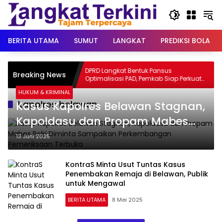
Langsung
ke
konten
BERITA UTAMA
SUMUT
LANGKAT
PREDIKSI BOLA
kan Anak dan
DPRD Langkat Bentuk Pansus
Breaking News
Optimalisasi PAD, Pemkab Siap Perkuat
Kemandirian Fiskal
HUKUM & KRIMINAL
kapolres belawan
Kasus Kapolres Belawan Stagnan,
Kapoldasu dan Propam Mabes
Polri Diminta Sampaikan
13 Juni 2025
Perkembangan Pemeriksaan
Terbuka
KontraS Minta Usut Tuntas Kasus
Penembakan Remaja di Belawan, Publik
untuk Mengawal
BERITA UTAMA
8 Mei 2025