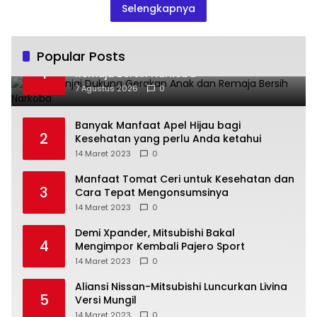
Selengkapnya
Popular Posts
TP PKK Binjai Dukung Gerakan Anak dan
1
Remaja Bersih Narkoba
7 Agustus 2026
0
Banyak Manfaat Apel Hijau bagi
2
Kesehatan yang perlu Anda ketahui
14 Maret 2023
0
Manfaat Tomat Ceri untuk Kesehatan dan
3
Cara Tepat Mengonsumsinya
14 Maret 2023
0
Demi Xpander, Mitsubishi Bakal
4
Mengimpor Kembali Pajero Sport
14 Maret 2023
0
Aliansi Nissan-Mitsubishi Luncurkan Livina
5
Versi Mungil
14 Maret 2023
0