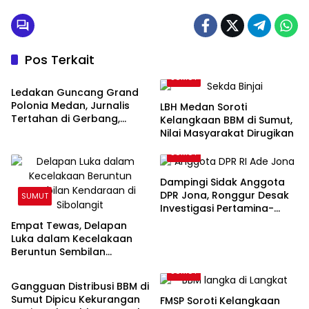
Pos Terkait
SUMUT
SUMUT
Ledakan Guncang Grand
Polonia Medan, Jurnalis
LBH Medan Soroti
Tertahan di Gerbang,
Kelangkaan BBM di Sumut,
Awak Media Tak Diizinkan
Nilai Masyarakat Dirugikan
Masuk Lokasi
SUMUT
Dampingi Sidak Anggota
DPR Jona, Ronggur Desak
SUMUT
Investigasi Pertamina-
Elnusa Soal Kelangkaan
Empat Tewas, Delapan
BBM di Sumut
Luka dalam Kecelakaan
Beruntun Sembilan
SUMUT
Kendaraan di Sibolangit
SUMUT
Gangguan Distribusi BBM di
Sumut Dipicu Kekurangan
FMSP Soroti Kelangkaan