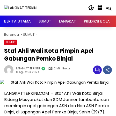
Langsung
ke
konten
BERITA UTAMA
SUMUT
LANGKAT
PREDIKSI BOLA
Beranda
SUMUT
SUMUT
Staf Ahli Wali Kota Pimpin Apel
Gabungan Pemko Binjai
LANGKAT TERKINI
2 Min Baca
6 Agustus 2024
LANGKATTERKINI.COM – Staf Ahli Wali Kota Binjai
Bidang Masyarakat dan SDM Jonner Lumbantoruan
memimpin apel gabungan ASN dan Non ASN Pemko
Binjai, di Lapangan Apel Pemko Binjai, Senin (29/7).