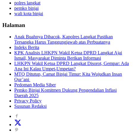
polres langkat
pemko binjai
wali kota binjai
Halaman
Anak Buahnya Dibacok, Kapolres Langkat Pastikan
Tersangka Harus Tanggungjawab atas Perbuatanya
Indeks Berita
KPK Analisis LHKPN Wakil Ketua DPRD Langkat Ajai
Ismail, Masyarakat Diminta Berikan Informasi
LHKPN Wakil Ketua DPRD Langkat Disorot, Gempar: Ada
Apa Ini Kalau Umpet-Umpetan?
MTQ Ditutup, Camat Binjai Timur: Kita Wujudkan Insan
Qur’ani
Pedoman Media Siber
Pemko Binjai Komitmen Dukung Pengendalian Inflasi
Daerah 2025
Privacy Policy
Susunan Redaksi