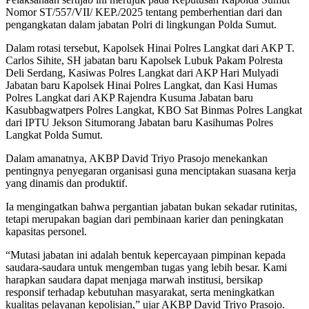
Nomor ST/557/VII/ KEP./2025 tentang pemberhentian dari dan
pengangkatan dalam jabatan Polri di lingkungan Polda Sumut.
Dalam rotasi tersebut, Kapolsek Hinai Polres Langkat dari AKP T.
Carlos Sihite, SH jabatan baru Kapolsek Lubuk Pakam Polresta
Deli Serdang, Kasiwas Polres Langkat dari AKP Hari Mulyadi
Jabatan baru Kapolsek Hinai Polres Langkat, dan Kasi Humas
Polres Langkat dari AKP Rajendra Kusuma Jabatan baru
Kasubbagwatpers Polres Langkat, KBO Sat Binmas Polres Langkat
dari IPTU Jekson Situmorang Jabatan baru Kasihumas Polres
Langkat Polda Sumut.
Dalam amanatnya, AKBP David Triyo Prasojo menekankan
pentingnya penyegaran organisasi guna menciptakan suasana kerja
yang dinamis dan produktif.
Ia mengingatkan bahwa pergantian jabatan bukan sekadar rutinitas,
tetapi merupakan bagian dari pembinaan karier dan peningkatan
kapasitas personel.
“Mutasi jabatan ini adalah bentuk kepercayaan pimpinan kepada
saudara-saudara untuk mengemban tugas yang lebih besar. Kami
harapkan saudara dapat menjaga marwah institusi, bersikap
responsif terhadap kebutuhan masyarakat, serta meningkatkan
kualitas pelayanan kepolisian,” ujar AKBP David Triyo Prasojo.