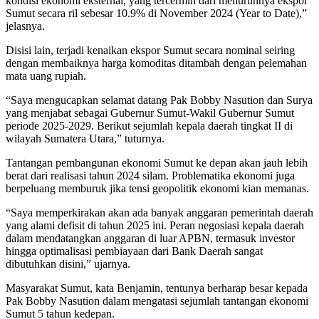
kondisi ekonomi eksternal, yang tercermin dari menurunnya ekspor
Sumut secara ril sebesar 10.9% di November 2024 (Year to Date),”
jelasnya.
Disisi lain, terjadi kenaikan ekspor Sumut secara nominal seiring
dengan membaiknya harga komoditas ditambah dengan pelemahan
mata uang rupiah.
“Saya mengucapkan selamat datang Pak Bobby Nasution dan Surya
yang menjabat sebagai Gubernur Sumut-Wakil Gubernur Sumut
periode 2025-2029. Berikut sejumlah kepala daerah tingkat II di
wilayah Sumatera Utara,” tuturnya.
Tantangan pembangunan ekonomi Sumut ke depan akan jauh lebih
berat dari realisasi tahun 2024 silam. Problematika ekonomi juga
berpeluang memburuk jika tensi geopolitik ekonomi kian memanas.
“Saya memperkirakan akan ada banyak anggaran pemerintah daerah
yang alami defisit di tahun 2025 ini. Peran negosiasi kepala daerah
dalam mendatangkan anggaran di luar APBN, termasuk investor
hingga optimalisasi pembiayaan dari Bank Daerah sangat
dibutuhkan disini,” ujarnya.
Masyarakat Sumut, kata Benjamin, tentunya berharap besar kepada
Pak Bobby Nasution dalam mengatasi sejumlah tantangan ekonomi
Sumut 5 tahun kedepan.