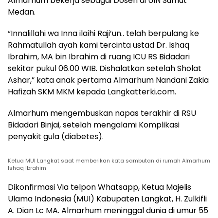
Almarhum bekerja sebagai Dosen di UIN Sumut
Medan.
“Innalillahi wa Inna ilaihi Raji’un.. telah berpulang ke
Rahmatullah ayah kami tercinta ustad Dr. Ishaq
Ibrahim, MA bin Ibrahim di ruang ICU RS Bidadari
sekitar pukul 06.00 WIB. Dishalatkan setelah Sholat
Ashar,” kata anak pertama Almarhum Nandani Zakia
Hafizah SKM MKM kepada Langkatterki.com.
Almarhum mengembuskan napas terakhir di RSU
Bidadari Binjai, setelah mengalami Komplikasi
penyakit gula (diabetes).
Ketua MUI Langkat saat memberikan kata sambutan di rumah Almarhum
Ishaq Ibrahim
Dikonfirmasi Via telpon Whatsapp, Ketua Majelis
Ulama Indonesia (MUI) Kabupaten Langkat, H. Zulkifli
A. Dian Lc MA. Almarhum meninggal dunia di umur 55