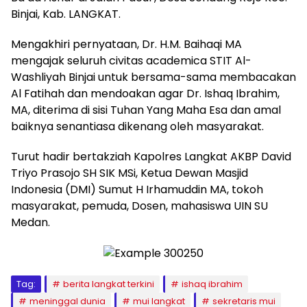
Binjai, Kab. LANGKAT.
Mengakhiri pernyataan, Dr. H.M. Baihaqi MA
mengajak seluruh civitas academica STIT Al-
Washliyah Binjai untuk bersama-sama membacakan
Al Fatihah dan mendoakan agar Dr. Ishaq Ibrahim,
MA, diterima di sisi Tuhan Yang Maha Esa dan amal
baiknya senantiasa dikenang oleh masyarakat.
Turut hadir bertakziah Kapolres Langkat AKBP David
Triyo Prasojo SH SIK MSi, Ketua Dewan Masjid
Indonesia (DMI) Sumut H Irhamuddin MA, tokoh
masyarakat, pemuda, Dosen, mahasiswa UIN SU
Medan.
Tag:
berita langkat terkini
ishaq ibrahim
meninggal dunia
mui langkat
sekretaris mui