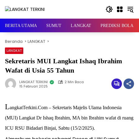
Langsung
ke
konten
BERITA UTAMA
SUMUT
LANGKAT
PREDIKSI BOLA
Beranda
LANGKAT
LANGKAT
Sekretaris MUI Langkat Ishaq Ibrahim
Wafat di Usia 55 Tahun
LANGKAT TERKINI
2 Min Baca
15 Februari 2025
L
angkatTerkini.Com – Sekretaris Majelis Ulama Indonesia
(MUI) Langkat Dr Ishaq Ibrahim, MA bin Ibrahim wafat di ruang
ICU RSU Bidadari Binjai, Sabtu (15/2/2025).