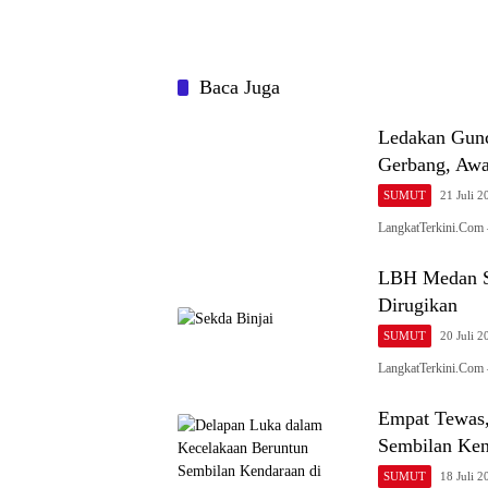
Baca Juga
Ledakan Gunc
Gerbang, Awa
SUMUT
21 Juli 2
LangkatTerkini.Com
LBH Medan So
Dirugikan
SUMUT
20 Juli 2
LangkatTerkini.Com
Empat Tewas,
Sembilan Ken
SUMUT
18 Juli 2