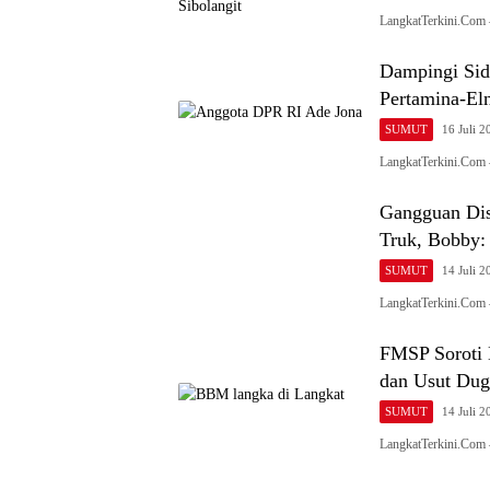
LangkatTerkini.Com 
Dampingi Sid
Pertamina-El
SUMUT
16 Juli 2
LangkatTerkini.Com
Gangguan Dis
Truk, Bobby:
SUMUT
14 Juli 2
LangkatTerkini.Com
FMSP Soroti 
dan Usut Dug
SUMUT
14 Juli 2
LangkatTerkini.Com