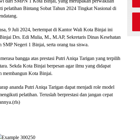
siswi dari SMPN 1 Kota Binjai, yang merupakan perwakilan
ti pelatihan Bintang Sobat Tahun 2024 Tingkat Nasional di
endatang.
a, 9 Juli 2024, bertempat di Kantor Wali Kota Binjai ini
Binjai Drs. Edi Mulia, M., M.AP, Sekretaris Dinas Kesehatan
h SMP Negeri 1 Binjai, serta orang tua siswa.
merasa bangga atas prestasi Putri Aniqa Tarigan yang terpilih
tara. Sekda Kota Binjai berpesan agar ilmu yang didapat
am membangun Kota Binjai.
arap ananda Putri Aniqa Tarigan dapat menjadi role model
engikuti pelatihan. Teruslah berprestasi dan jangan cepat
annya.(rls)