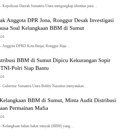
– Kepolisian Daerah Sumatera Utara mengungkap identitas para…
ak Anggota DPR Jona, Ronggur Desak Investigasi
nusa Soal Kelangkaan BBM di Sumut
026
 – Anggota DPRD Kota Binjai, Ronggur Raja…
tribusi BBM di Sumut Dipicu Kekurangan Sopir
 TNI-Polri Siap Bantu
026
 – Gubernur Sumatera Utara Bobby Nasution menyatakan…
Kelangkaan BBM di Sumut, Minta Audit Distribusi
aan Permainan Mafia
026
 – Kelangkaan bahan bakar minyak (BBM) yang…