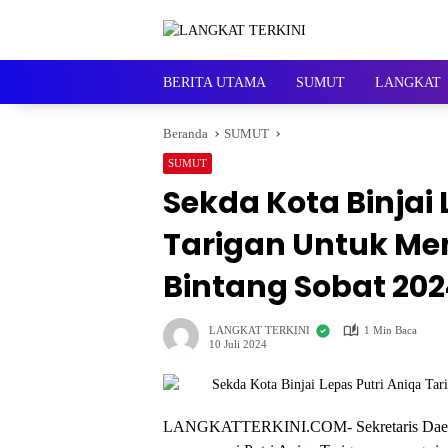
Langsung
ke
konten
BERITA UTAMA
SUMUT
LANGKAT
Beranda
SUMUT
SUMUT
Sekda Kota Binjai 
Tarigan Untuk Men
Bintang Sobat 202
LANGKAT TERKINI
1 Min Baca
10 Juli 2024
LANGKATTERKINI.COM- Sekretaris Daerah 