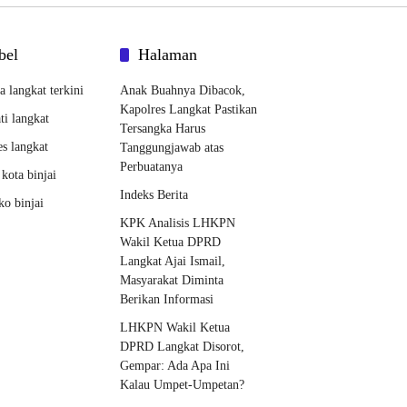
bel
Halaman
ta langkat terkini
Anak Buahnya Dibacok,
Kapolres Langkat Pastikan
ti langkat
Tersangka Harus
es langkat
Tanggungjawab atas
Perbuatanya
 kota binjai
Indeks Berita
o binjai
KPK Analisis LHKPN
Wakil Ketua DPRD
Langkat Ajai Ismail,
Masyarakat Diminta
Berikan Informasi
LHKPN Wakil Ketua
DPRD Langkat Disorot,
Gempar: Ada Apa Ini
Kalau Umpet-Umpetan?