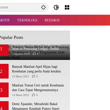
MOTIF
TEKNOLOGI
REDAKSI
Popular Posts
Aksi Jilid II, Ratusan Warga Blokir
1
Jalan di Pematang Cengal, Duduk
Bershalawat Tuntut Pengaspalan Jalan
7 Agustus 2026
0
Puluhan Tahun Rusak
Banyak Manfaat Apel Hijau bagi
2
Kesehatan yang perlu Anda ketahui
14 Maret 2023
0
Manfaat Tomat Ceri untuk Kesehatan
3
dan Cara Tepat Mengonsumsinya
14 Maret 2023
0
Demi Xpander, Mitsubishi Bakal
4
Mengimpor Kembali Pajero Sport