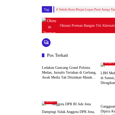
Tag:
Sekda Kota Binjai Lepas Putri Aniqa Ta
Oknum Preman Bangun Titi Alternatif
Pos Terkait
SUMUT
SUMUT
Ledakan Guncang Grand Polonia
Medan, Jurnalis Tertahan di Gerbang,
LBH Meda
Awak Media Tak Diizinkan Masuk
di Sumut,
Lokasi
Dirugika
SUMUT
SUMUT
Gangguan
Dipicu K
Dampingi Sidak Anggota DPR Jona,