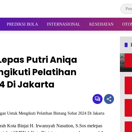
PREDIKSI BOLA
INTERNASIONAL
KESEHATAN
OTO
Lepas Putri Aniqa
gikuti Pelatihan
4 Di Jakarta
Kota Binjai H. Irwansyah Nasution, S.Sos melepas