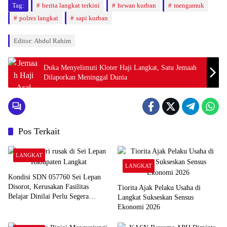
Tag:
berita langkat terkini
hewan kurban
mengamuk
polres langkat
sapi kurban
Editor: Abdul Rahim
Duka Menyelimuti Kloter Haji Langkat, Satu Jemaah
Dilaporkan Meninggal Dunia
Pos Terkait
LANGKAT
LANGKAT
Kondisi SDN 057760 Sei Lepan
Disorot, Kerusakan Fasilitas
Tiorita Ajak Pelaku Usaha di
Belajar Dinilai Perlu Segera
Langkat Sukseskan Sensus
Ditangani
Ekonomi 2026