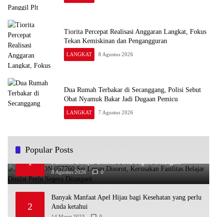
Tiorita Percepat Realisasi Anggaran Langkat, Fokus
Tekan Kemiskinan dan Pengangguran
LANGKAT
8 Agustus 2026
Dua Rumah Terbakar di Secanggang, Polisi Sebut
Obat Nyamuk Bakar Jadi Dugaan Pemicu
LANGKAT
7 Agustus 2026
Popular Posts
Kondisi SDN 057760 Sei Lepan Disorot, Kerusakan
1
Fasilitas Belajar Dinilai Perlu Segera Ditangani
8 Agustus 2026
0
Banyak Manfaat Apel Hijau bagi Kesehatan yang perlu
2
Anda ketahui
14 Maret 2023
0