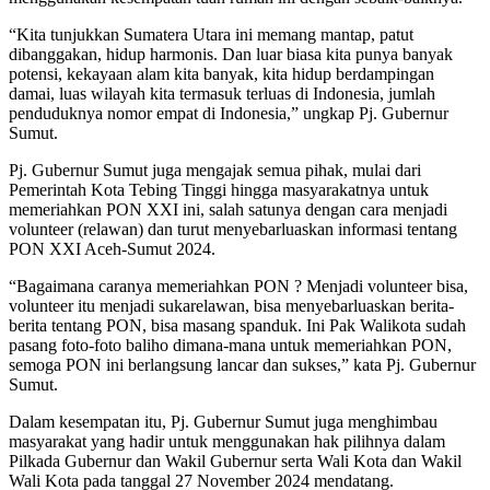
“Kita tunjukkan Sumatera Utara ini memang mantap, patut
dibanggakan, hidup harmonis. Dan luar biasa kita punya banyak
potensi, kekayaan alam kita banyak, kita hidup berdampingan
damai, luas wilayah kita termasuk terluas di Indonesia, jumlah
penduduknya nomor empat di Indonesia,” ungkap Pj. Gubernur
Sumut.
Pj. Gubernur Sumut juga mengajak semua pihak, mulai dari
Pemerintah Kota Tebing Tinggi hingga masyarakatnya untuk
memeriahkan PON XXI ini, salah satunya dengan cara menjadi
volunteer (relawan) dan turut menyebarluaskan informasi tentang
PON XXI Aceh-Sumut 2024.
“Bagaimana caranya memeriahkan PON ? Menjadi volunteer bisa,
volunteer itu menjadi sukarelawan, bisa menyebarluaskan berita-
berita tentang PON, bisa masang spanduk. Ini Pak Walikota sudah
pasang foto-foto baliho dimana-mana untuk memeriahkan PON,
semoga PON ini berlangsung lancar dan sukses,” kata Pj. Gubernur
Sumut.
Dalam kesempatan itu, Pj. Gubernur Sumut juga menghimbau
masyarakat yang hadir untuk menggunakan hak pilihnya dalam
Pilkada Gubernur dan Wakil Gubernur serta Wali Kota dan Wakil
Wali Kota pada tanggal 27 November 2024 mendatang.