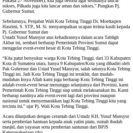
Pilkada 27 November), kita juga berdoa agar semuanya lancar
sukses, Pilkada juga kita lancar aman dan sukses,” Pungkas Pj.
Gubernur Sumut.
Sebelumnya, Penjabat Wali Kota Tebing Tinggi Dr. Moettaqien
Hasrimi, S. STP., M. Si. menyampaikan ucapan terima kasih kepada
Pj. Gubernur Sumut dan
Ustadz Yusuf Mansyur atas kehadirannya dalam acara Tabligh
Akbar ini, sembari berharap Pemerintah Provinsi Sumut dapat
menggelar event-event besar di Kota Tebing Tinggi.
“Kita patut bersyukur warga Kota Tebing Tinggi, dari 33 Kabupaten
Kota di Sumatera utara, hanya 9 Kabupaten/Kota yang dihadiri oleh
Pak Gubernur dan Ustad Yusuf Mansyur, salah satunya Kota Tebing
Tinggi ini. Jadi Kota Tebing Tinggi ini terakhir, dan mudah-
mudahan Insya Allah kami juga berharap Kota Tebing Tinggi ini
adalah event-event besar menunggu selanjutnya dari Provinsi, kami
Pemerintah Kota Tebing Tinggi siap untuk melaksanakan itu. Kami
berharap nantinya ada event-event lagi dari provinsi maupun
nasional untuk menyemarakkan lagi Kota Tebing Tinggi kita yang
tercinta ini,” ujar Pj. Wali Kota Tebing Tinggi.
Acara dilanjutkan dengan ceramah dari Ustadz KH. Yusuf Mansyur
serta pemberian bantuan kepada anak yatim piatu, rumah ibadah
masjid, dan yayasan serta pemberian santunan dari BPJS
Ketenagakerjaan.(rls)