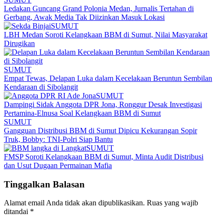
Ledakan Guncang Grand Polonia Medan, Jurnalis Tertahan di
Gerbang, Awak Media Tak Diizinkan Masuk Lokasi
SUMUT
LBH Medan Soroti Kelangkaan BBM di Sumut, Nilai Masyarakat
Dirugikan
SUMUT
Empat Tewas, Delapan Luka dalam Kecelakaan Beruntun Sembilan
Kendaraan di Sibolangit
SUMUT
Dampingi Sidak Anggota DPR Jona, Ronggur Desak Investigasi
Pertamina-Elnusa Soal Kelangkaan BBM di Sumut
SUMUT
Gangguan Distribusi BBM di Sumut Dipicu Kekurangan Sopir
Truk, Bobby: TNI-Polri Siap Bantu
SUMUT
FMSP Soroti Kelangkaan BBM di Sumut, Minta Audit Distribusi
dan Usut Dugaan Permainan Mafia
Tinggalkan Balasan
Alamat email Anda tidak akan dipublikasikan.
Ruas yang wajib
ditandai
*