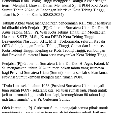
Pemerintah Kota Tebing Tinggi menggelar Tabligh Akbar dengan
tema “Merajut Ukhuwah Dalam Memaknai Spirit PON XXI Aceh-
Sumut Tahun 2024”, di Lapangan Merdeka Kota Tebing Tinggi,
Jalan Dr. Sutomo, Kamis (08/08/2024).
Tabligh Akbar yang menghadirkan penceramah KH. Yusuf Mansyur
ini dihadiri oleh Penjabat (Pj) Gubernur Sumatera Utara Dr. Drs. H.
Agus Fatoni, M.Si., Pj. Wali Kota Tebing Tinggi, Dr. Moettaqien
Hasrimi, S.STP., M.Si., Ketua DPRD Kota Tebing Tinggi
Basyaruddin Nasution, S.H., M.H., Forkopimda, seluruh Kepala
OPD di lingkungan Pemko Tebing Tinggi, Camat dan Lurah se-
Kota Tebing Tinggi, Kepling se-Kota Tebing Tinggi, rombongan
dari Provinsi Sumatera Utara serta masyarakat Kota Tebing Tinggi.
Penjabat (Pj) Gubernur Sumatera Utara Dr. Drs. H. Agus Fatoni, M.
Si. mengatakan, tahun 2024 ini merupakan tahun yang istimewa
bagi Provinsi Sumatera Utara (Sumut), karena setelah sekian lama,
Provinsi Sumut kembali menjadi tuan rumah PON.
“Dulu lama sekali tahun 1953 (Provinsi Sumatera Utara menjadi
tuan rumah PON), sekarang kita jadi tuan rumah lagi. Nanti untuk
jadi tuan rumah lagi masih lama lagi, kemungkinan 80 tahun lagi
jadi tuan rumah,” ujar Pj. Gubernur Sumut.
Oleh karena itu, Pj. Gubernur Sumut mengajak semua pihak untuk
menggunakan kesempatan tuan rumah ini dengan sebaik-baiknya.