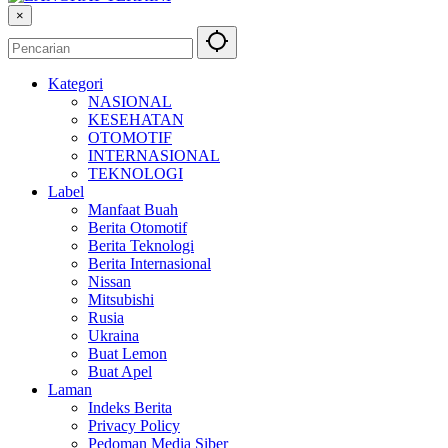
×
Kategori
NASIONAL
KESEHATAN
OTOMOTIF
INTERNASIONAL
TEKNOLOGI
Label
Manfaat Buah
Berita Otomotif
Berita Teknologi
Berita Internasional
Nissan
Mitsubishi
Rusia
Ukraina
Buat Lemon
Buat Apel
Laman
Indeks Berita
Privacy Policy
Pedoman Media Siber