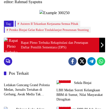
editor: Rahmad Syaputra
Tag:
Asisten II Tekankan Kerjasama Semua Pihak
Pemko Binjai Gelar Rakor Tindaklanjut Penurunan Stunting
Rapat Pleno Terbuka Rekapitulasi dan Penetapan
Daftar Pemilih Sementara (DPS)
Pos Terkait
SUMUT
SUMUT
Ledakan Guncang Grand Polonia
Medan, Jurnalis Tertahan di
LBH Medan Soroti Kelangkaan
Gerbang, Awak Media Tak
BBM di Sumut, Nilai Masyarakat
Diizinkan Masuk Lokasi
Dirugikan
SUMUT