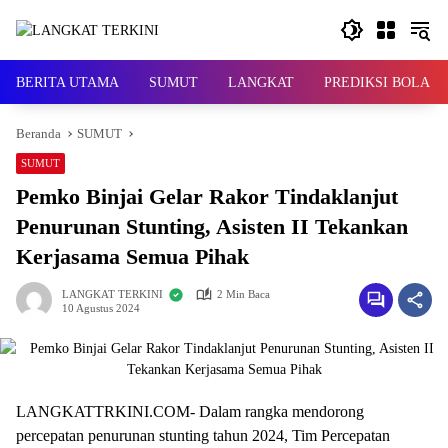
Langsung
ke
konten
BERITA UTAMA
SUMUT
LANGKAT
PREDIKSI BOLA
Beranda
SUMUT
SUMUT
Pemko Binjai Gelar Rakor Tindaklanjut
Penurunan Stunting, Asisten II Tekankan
Kerjasama Semua Pihak
LANGKAT TERKINI
2 Min Baca
10 Agustus 2024
LANGKATTRKINI.COM- Dalam rangka mendorong
percepatan penurunan stunting tahun 2024, Tim Percepatan