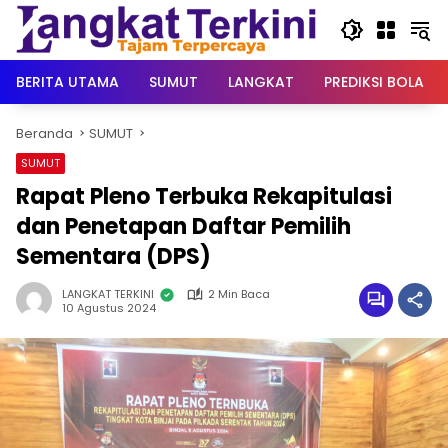
Langsung
ke
konten
BERITA UTAMA
SUMUT
LANGKAT
PREDIKSI BOLA
Beranda
SUMUT
SUMUT
Rapat Pleno Terbuka Rekapitulasi
dan Penetapan Daftar Pemilih
Sementara (DPS)
LANGKAT TERKINI
2 Min Baca
10 Agustus 2024