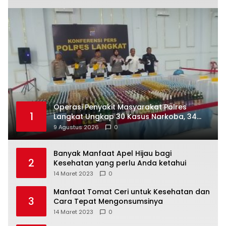
Operasi Penyakit Masyarakat Polres
1
Langkat Ungkap 30 Kasus Narkoba, 34
Tersangka Diamankan
9 Agustus 2026
0
Banyak Manfaat Apel Hijau bagi
2
Kesehatan yang perlu Anda ketahui
14 Maret 2023
0
Manfaat Tomat Ceri untuk Kesehatan dan
3
Cara Tepat Mengonsumsinya
14 Maret 2023
0