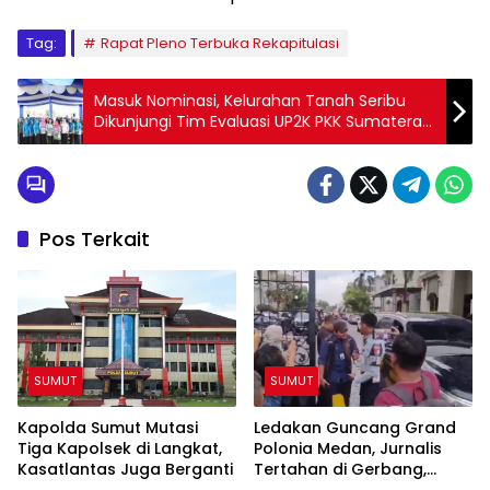
Tag:
Rapat Pleno Terbuka Rekapitulasi
Masuk Nominasi, Kelurahan Tanah Seribu
Dikunjungi Tim Evaluasi UP2K PKK Sumatera
Utara
Pos Terkait
SUMUT
SUMUT
Kapolda Sumut Mutasi
Ledakan Guncang Grand
Tiga Kapolsek di Langkat,
Polonia Medan, Jurnalis
Kasatlantas Juga Berganti
Tertahan di Gerbang,