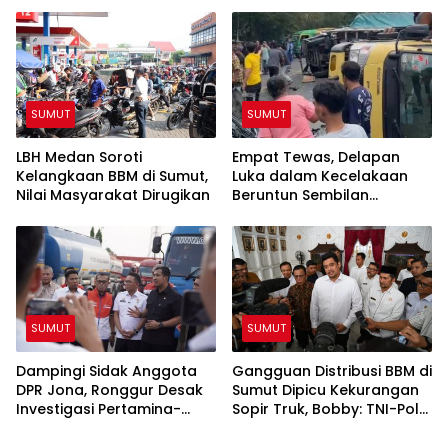
Awak Media Tak Diizinkan
Masuk Lokasi
SUMUT
SUMUT
LBH Medan Soroti
Empat Tewas, Delapan
Kelangkaan BBM di Sumut,
Luka dalam Kecelakaan
Nilai Masyarakat Dirugikan
Beruntun Sembilan
Kendaraan di Sibolangit
SUMUT
SUMUT
Dampingi Sidak Anggota
Gangguan Distribusi BBM di
DPR Jona, Ronggur Desak
Sumut Dipicu Kekurangan
Investigasi Pertamina-
Sopir Truk, Bobby: TNI-Polri
Elnusa Soal Kelangkaan
Siap Bantu
BBM di Sumut