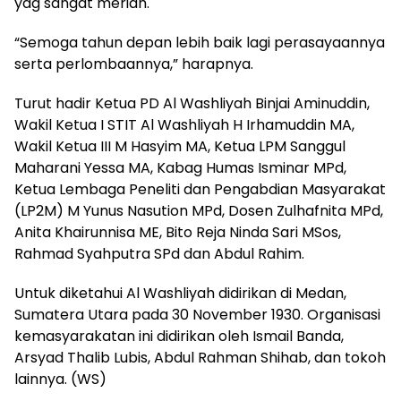
yag sangat meriah.
“Semoga tahun depan lebih baik lagi perasayaannya
serta perlombaannya,” harapnya.
Turut hadir Ketua PD Al Washliyah Binjai Aminuddin,
Wakil Ketua I STIT Al Washliyah H Irhamuddin MA,
Wakil Ketua III M Hasyim MA, Ketua LPM Sanggul
Maharani Yessa MA, Kabag Humas Isminar MPd,
Ketua Lembaga Peneliti dan Pengabdian Masyarakat
(LP2M) M Yunus Nasution MPd, Dosen Zulhafnita MPd,
Anita Khairunnisa ME, Bito Reja Ninda Sari MSos,
Rahmad Syahputra SPd dan Abdul Rahim.
Untuk diketahui Al Washliyah didirikan di Medan,
Sumatera Utara pada 30 November 1930. Organisasi
kemasyarakatan ini didirikan oleh Ismail Banda,
Arsyad Thalib Lubis, Abdul Rahman Shihab, dan tokoh
lainnya. (WS)