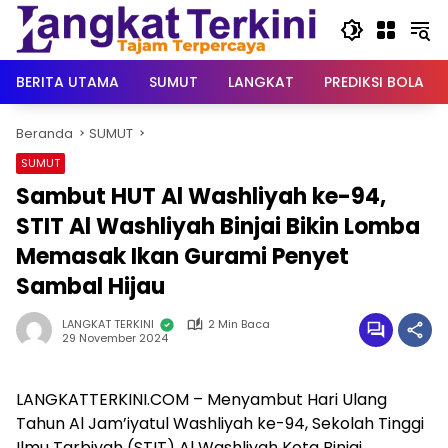
Langsung
ke
konten
BERITA UTAMA
SUMUT
LANGKAT
PREDIKSI BOLA
Beranda
SUMUT
SUMUT
Sambut HUT Al Washliyah ke-94,
STIT Al Washliyah Binjai Bikin Lomba
Memasak Ikan Gurami Penyet
Sambal Hijau
LANGKAT TERKINI
2 Min Baca
29 November 2024
LANGKATTERKINI.COM – Menyambut Hari Ulang
Tahun Al Jam’iyatul Washliyah ke-94, Sekolah Tinggi
Ilmu Tarbiyah (STIT) Al Washliyah Kota Binjai