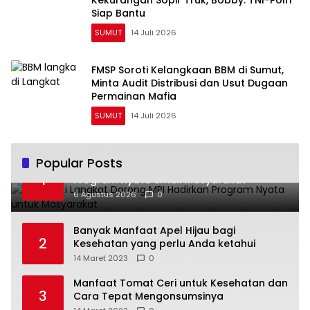
Kekurangan Sopir Truk, Bobby: TNI-Polri
Siap Bantu
SUMUT
14 Juli 2026
FMSP Soroti Kelangkaan BBM di Sumut,
Minta Audit Distribusi dan Usut Dugaan
Permainan Mafia
SUMUT
14 Juli 2026
Popular Posts
Plt Bupati Langkat Dorong MPI Hadirkan
1
Program Nyata untuk Masyarakat
6 Agustus 2026
0
Banyak Manfaat Apel Hijau bagi
2
Kesehatan yang perlu Anda ketahui
14 Maret 2023
0
Manfaat Tomat Ceri untuk Kesehatan dan
3
Cara Tepat Mengonsumsinya