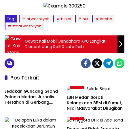
Tag:
al washliyah
binjai
hut
lomba
stit al washliyah
Gawat Kali Mobil Bendahara KPU Langkat
Dibobol, Uang Rp150 Juta Raib
Pos Terkait
SUMUT
SUMUT
Ledakan Guncang Grand
Polonia Medan, Jurnalis
LBH Medan Soroti
Tertahan di Gerbang,
Kelangkaan BBM di Sumut,
Awak Media Tak Diizinkan
Nilai Masyarakat Dirugikan
Masuk Lokasi
SUMUT
Dampingi Sidak Anggota