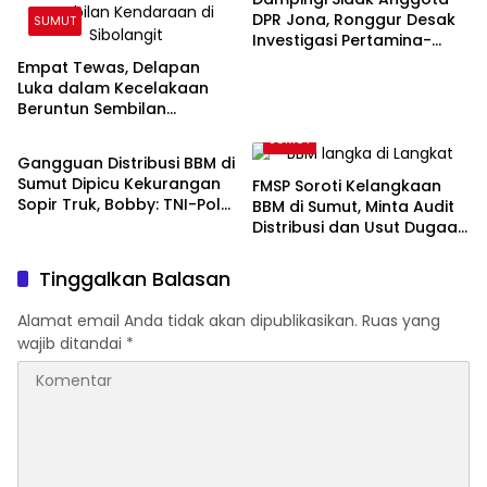
DPR Jona, Ronggur Desak
SUMUT
Investigasi Pertamina-
Elnusa Soal Kelangkaan
Empat Tewas, Delapan
BBM di Sumut
Luka dalam Kecelakaan
Beruntun Sembilan
SUMUT
Kendaraan di Sibolangit
SUMUT
Gangguan Distribusi BBM di
Sumut Dipicu Kekurangan
FMSP Soroti Kelangkaan
Sopir Truk, Bobby: TNI-Polri
BBM di Sumut, Minta Audit
Siap Bantu
Distribusi dan Usut Dugaan
Permainan Mafia
Tinggalkan Balasan
Alamat email Anda tidak akan dipublikasikan.
Ruas yang
wajib ditandai
*