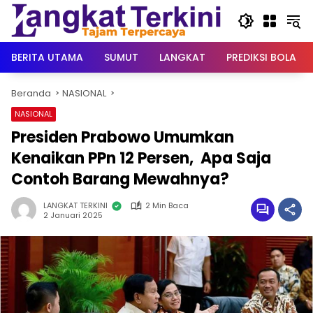
Langsung
ke
konten
BERITA UTAMA
SUMUT
LANGKAT
PREDIKSI BOLA
Beranda
NASIONAL
NASIONAL
Presiden Prabowo Umumkan
Kenaikan PPn 12 Persen, Apa Saja
Contoh Barang Mewahnya?
LANGKAT TERKINI
2 Min Baca
2 Januari 2025