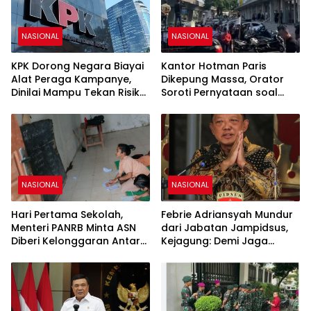
NASIONAL
NASIONAL
KPK Dorong Negara Biayai
Kantor Hotman Paris
Alat Peraga Kampanye,
Dikepung Massa, Orator
Dinilai Mampu Tekan Risiko
Soroti Pernyataan soal
Korupsi Politik
Jurnalis
NASIONAL
NASIONAL
Hari Pertama Sekolah,
Febrie Adriansyah Mundur
Menteri PANRB Minta ASN
dari Jabatan Jampidsus,
Diberi Kelonggaran Antar
Kejagung: Demi Jaga
Anak
Integritas Penegakan
Hukum