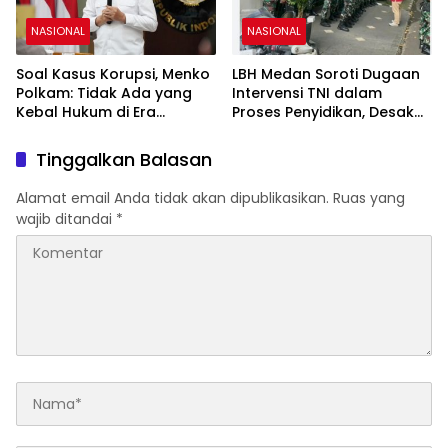
NASIONAL
NASIONAL
Soal Kasus Korupsi, Menko
LBH Medan Soroti Dugaan
Polkam: Tidak Ada yang
Intervensi TNI dalam
Kebal Hukum di Era
Proses Penyidikan, Desak
Presiden Prabowo
Presiden Usut Obstruction
of Justice
Tinggalkan Balasan
Alamat email Anda tidak akan dipublikasikan.
Ruas yang
wajib ditandai
*