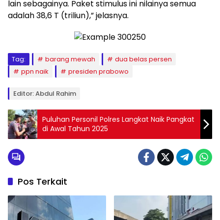
lain sebagainya. Paket stimulus ini nilainya semua
adalah 38,6 T (triliun),” jelasnya.
Tag:
barang mewah
dua belas persen
ppn naik
presiden prabowo
Editor: Abdul Rahim
Puluhan Personil Polres Langkat Naik Pangkat
di Awal Tahun 2025
Pos Terkait