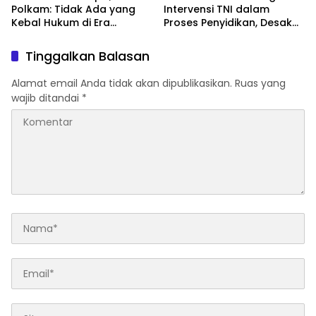
Polkam: Tidak Ada yang
Intervensi TNI dalam
Kebal Hukum di Era
Proses Penyidikan, Desak
Presiden Prabowo
Presiden Usut Obstruction
of Justice
Tinggalkan Balasan
Alamat email Anda tidak akan dipublikasikan.
Ruas yang
wajib ditandai
*