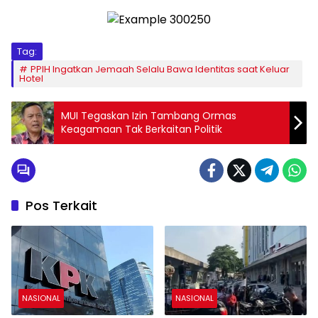
Tag:
PPIH Ingatkan Jemaah Selalu Bawa Identitas saat Keluar
Hotel
MUI Tegaskan Izin Tambang Ormas
Keagamaan Tak Berkaitan Politik
Pos Terkait
NASIONAL
NASIONAL