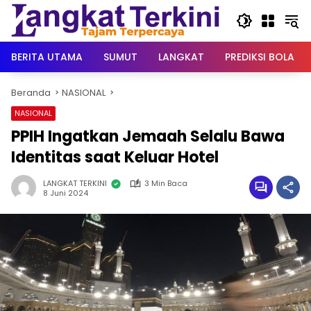
Langsung
ke
konten
BERITA UTAMA
SUMUT
LANGKAT
PREDIKSI BOLA
Beranda
NASIONAL
NASIONAL
PPIH Ingatkan Jemaah Selalu Bawa
Identitas saat Keluar Hotel
LANGKAT TERKINI
3 Min Baca
8 Juni 2024