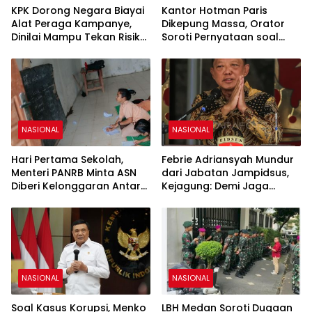
KPK Dorong Negara Biayai
Kantor Hotman Paris
Alat Peraga Kampanye,
Dikepung Massa, Orator
Dinilai Mampu Tekan Risiko
Soroti Pernyataan soal
Korupsi Politik
Jurnalis
NASIONAL
NASIONAL
Hari Pertama Sekolah,
Febrie Adriansyah Mundur
Menteri PANRB Minta ASN
dari Jabatan Jampidsus,
Diberi Kelonggaran Antar
Kejagung: Demi Jaga
Anak
Integritas Penegakan
Hukum
NASIONAL
NASIONAL
Soal Kasus Korupsi, Menko
LBH Medan Soroti Dugaan