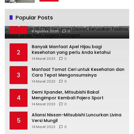
Popular Posts
Kondisi SDN 057760 Sei Lepan Disorot,
1
Kerusakan Fasilitas Belajar Dinilai Perlu
Segera Ditangani
8 Agustus 2026
0
Banyak Manfaat Apel Hijau bagi
2
Kesehatan yang perlu Anda ketahui
14 Maret 2023
0
Manfaat Tomat Ceri untuk Kesehatan dan
3
Cara Tepat Mengonsumsinya
14 Maret 2023
0
Demi Xpander, Mitsubishi Bakal
4
Mengimpor Kembali Pajero Sport
14 Maret 2023
0
Aliansi Nissan-Mitsubishi Luncurkan Livina
5
Versi Mungil
14 Maret 2023
0