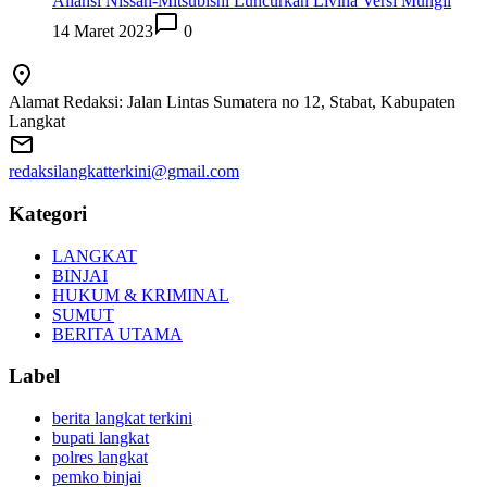
Aliansi Nissan-Mitsubishi Luncurkan Livina Versi Mungil
14 Maret 2023
0
Alamat Redaksi: Jalan Lintas Sumatera no 12, Stabat, Kabupaten
Langkat
redaksilangkatterkini@gmail.com
Kategori
LANGKAT
BINJAI
HUKUM & KRIMINAL
SUMUT
BERITA UTAMA
Label
berita langkat terkini
bupati langkat
polres langkat
pemko binjai