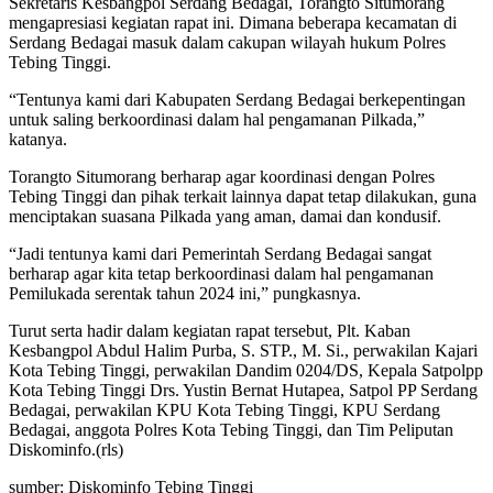
Sekretaris Kesbangpol Serdang Bedagai, Torangto Situmorang
mengapresiasi kegiatan rapat ini. Dimana beberapa kecamatan di
Serdang Bedagai masuk dalam cakupan wilayah hukum Polres
Tebing Tinggi.
“Tentunya kami dari Kabupaten Serdang Bedagai berkepentingan
untuk saling berkoordinasi dalam hal pengamanan Pilkada,”
katanya.
Torangto Situmorang berharap agar koordinasi dengan Polres
Tebing Tinggi dan pihak terkait lainnya dapat tetap dilakukan, guna
menciptakan suasana Pilkada yang aman, damai dan kondusif.
“Jadi tentunya kami dari Pemerintah Serdang Bedagai sangat
berharap agar kita tetap berkoordinasi dalam hal pengamanan
Pemilukada serentak tahun 2024 ini,” pungkasnya.
Turut serta hadir dalam kegiatan rapat tersebut, Plt. Kaban
Kesbangpol Abdul Halim Purba, S. STP., M. Si., perwakilan Kajari
Kota Tebing Tinggi, perwakilan Dandim 0204/DS, Kepala Satpolpp
Kota Tebing Tinggi Drs. Yustin Bernat Hutapea, Satpol PP Serdang
Bedagai, perwakilan KPU Kota Tebing Tinggi, KPU Serdang
Bedagai, anggota Polres Kota Tebing Tinggi, dan Tim Peliputan
Diskominfo.(rls)
sumber: Diskominfo Tebing Tinggi