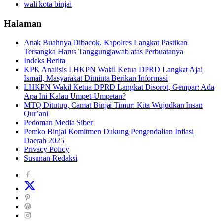
wali kota binjai
Halaman
Anak Buahnya Dibacok, Kapolres Langkat Pastikan
Tersangka Harus Tanggungjawab atas Perbuatanya
Indeks Berita
KPK Analisis LHKPN Wakil Ketua DPRD Langkat Ajai
Ismail, Masyarakat Diminta Berikan Informasi
LHKPN Wakil Ketua DPRD Langkat Disorot, Gempar: Ada
Apa Ini Kalau Umpet-Umpetan?
MTQ Ditutup, Camat Binjai Timur: Kita Wujudkan Insan
Qur’ani
Pedoman Media Siber
Pemko Binjai Komitmen Dukung Pengendalian Inflasi
Daerah 2025
Privacy Policy
Susunan Redaksi