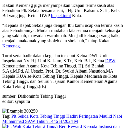
Kakan Kemenag juga menyampaikan ucapan terimakasih atas
kehadiran Plt. Sekda bersama istri, . Hj. Umi Kalsum, S.Tr., Keb.
Bd yang juga Ketua DWP
Inspektorat
Kota.
“Kepada Bapak Sekda juga dengan Ibu kami ucapkan terima kasih
atas kehadirannya. Mudah-mudahan kita semua menjadi keluarga
yang sakinah, mawadah warohmah. Menjadi keluarga yang baik,
menjadi anak-anak yang sholeh dan sholehah,” tutup Kakan
Kemenag
.
Turut serta hadir dalam kegiatan tersebut Ketua DWP Unit
Inspektorat Ny. Hj. Umi Kalsum, S.Tr., Keb. Bd., Ketua
DPW
Kementerian Agama Kota Tebing Tinggi, Hj. Sri Baniah,
S.Ag.M.Pd, Al Ustadz, Prof. Dr. Syukri Albani Nasution,MA,
Kepala KUA se-Kota Tebing Tinggi, Kepala Madrasah se-Kota
Tebing Tinggi, dan Seluruh Jajaran Kantor Kementerian Agama
Kota Tebing Tinggi.(rls)
sumber: Diskominfo Tebing Tinggi
editor: syaputra
Tag:
Plt Sekda Kota Tebing Tinggi Hadiri Peringatan Maulid Nabi
Muhammad SAW Tahun 1446 H/2024 M