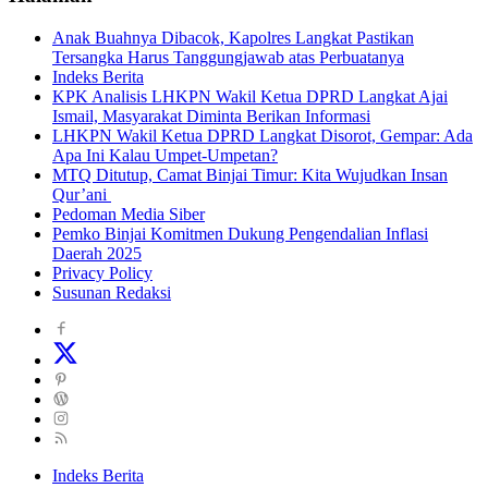
Anak Buahnya Dibacok, Kapolres Langkat Pastikan
Tersangka Harus Tanggungjawab atas Perbuatanya
Indeks Berita
KPK Analisis LHKPN Wakil Ketua DPRD Langkat Ajai
Ismail, Masyarakat Diminta Berikan Informasi
LHKPN Wakil Ketua DPRD Langkat Disorot, Gempar: Ada
Apa Ini Kalau Umpet-Umpetan?
MTQ Ditutup, Camat Binjai Timur: Kita Wujudkan Insan
Qur’ani
Pedoman Media Siber
Pemko Binjai Komitmen Dukung Pengendalian Inflasi
Daerah 2025
Privacy Policy
Susunan Redaksi
Indeks Berita