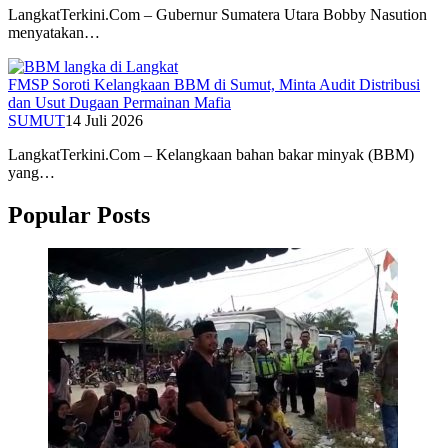
LangkatTerkini.Com – Gubernur Sumatera Utara Bobby Nasution
menyatakan…
FMSP Soroti Kelangkaan BBM di Sumut, Minta Audit Distribusi
dan Usut Dugaan Permainan Mafia
SUMUT
14 Juli 2026
LangkatTerkini.Com – Kelangkaan bahan bakar minyak (BBM)
yang…
Popular Posts