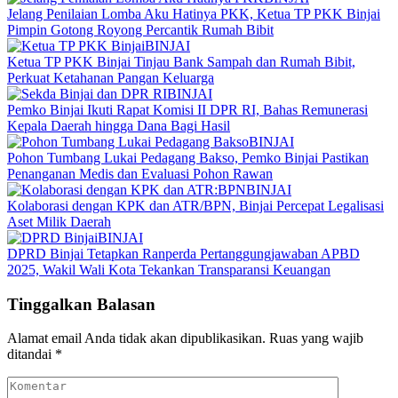
Jelang Penilaian Lomba Aku Hatinya PKK, Ketua TP PKK Binjai
Pimpin Gotong Royong Percantik Rumah Bibit
BINJAI
Ketua TP PKK Binjai Tinjau Bank Sampah dan Rumah Bibit,
Perkuat Ketahanan Pangan Keluarga
BINJAI
Pemko Binjai Ikuti Rapat Komisi II DPR RI, Bahas Remunerasi
Kepala Daerah hingga Dana Bagi Hasil
BINJAI
Pohon Tumbang Lukai Pedagang Bakso, Pemko Binjai Pastikan
Penanganan Medis dan Evaluasi Pohon Rawan
BINJAI
Kolaborasi dengan KPK dan ATR/BPN, Binjai Percepat Legalisasi
Aset Milik Daerah
BINJAI
DPRD Binjai Tetapkan Ranperda Pertanggungjawaban APBD
2025, Wakil Wali Kota Tekankan Transparansi Keuangan
Tinggalkan Balasan
Alamat email Anda tidak akan dipublikasikan.
Ruas yang wajib
ditandai
*