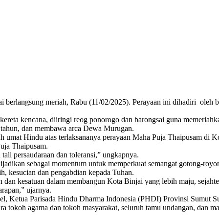
berlangsung meriah, Rabu (11/02/2025). Perayaan ini dihadiri oleh be
kereta kencana, diiringi reog ponorogo dan barongsai guna memeriahk
 145 tahun, dan membawa arca Dewa Murugan.
h umat Hindu atas terlaksananya perayaan Maha Puja Thaipusam di Ko
Puja Thaipusam.
ali persaudaraan dan toleransi,” ungkapnya.
i dijadikan sebagai momentum untuk memperkuat semangat gotong-royon
sih, kesucian dan pengabdian kepada Tuhan.
 dan kesatuan dalam membangun Kota Binjai yang lebih maju, sejahte
rapan,” ujarnya.
Goel, Ketua Parisada Hindu Dharma Indonesia (PHDI) Provinsi Sumut 
 tokoh agama dan tokoh masyarakat, seluruh tamu undangan, dan mas