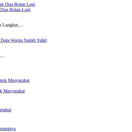
 Dua Bulan Lagi
en Langkat,…
3 Data Warga Sudah Valid
ta…
k Masyarakat
etahui
sumsinya