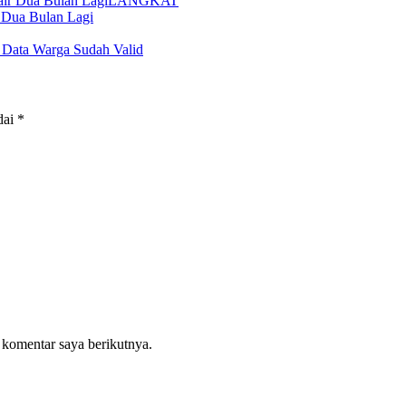
LANGKAT
 Dua Bulan Lagi
3 Data Warga Sudah Valid
dai
*
 komentar saya berikutnya.