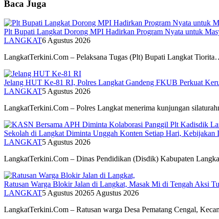
Baca Juga
Plt Bupati Langkat Dorong MPI Hadirkan Program Nyata untuk Mas
LANGKAT
6 Agustus 2026
LangkatTerkini.Com – Pelaksana Tugas (Plt) Bupati Langkat Tiorit
Jelang HUT Ke-81 RI, Polres Langkat Gandeng FKUB Perkuat Ker
LANGKAT
5 Agustus 2026
LangkatTerkini.Com – Polres Langkat menerima kunjungan silatur
Sekolah di Langkat Diminta Unggah Konten Setiap Hari, Kebijakan 
LANGKAT
5 Agustus 2026
LangkatTerkini.Com – Dinas Pendidikan (Disdik) Kabupaten Langk
Ratusan Warga Blokir Jalan di Langkat, Masak Mi di Tengah Aksi Tun
LANGKAT
5 Agustus 2026
5 Agustus 2026
LangkatTerkini.Com – Ratusan warga Desa Pematang Cengal, Kec