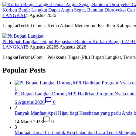
Korban Banjir Langkat Dapat Angin Segar, Bantuan Diproyeksi Cair
LANGKAT
5 Agustus 2026
LangkatTerkini.Com – Ketua Aliansi Menjemput Keadilan Kabupat
Plt Bupati Langkat Jemput Kepastian Bantuan Korban Banjir, 62.59
LANGKAT
5 Agustus 2026
5 Agustus 2026
LangkatTerkini.Com – Pelaksana Tugas (Plt.) Bupati Langkat, Tiori
Popular Posts
1
Plt Bupati Langkat Dorong MPI Hadirkan Program Nyata untu
6 Agustus 2026
0
2
Banyak Manfaat Apel Hijau bagi Kesehatan yang perlu Anda k
14 Maret 2023
0
3
Manfaat Tomat Ceri untuk Kesehatan dan Cara Tepat Mengon