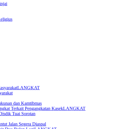
injai
eligius
LANGKAT
yarakat
ukunan dan Kamtibmas
LANGKAT
Disdik Tuai Sorotan
tut Jalan Segera Diaspal