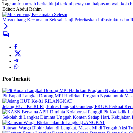
Tag:
amir hamzah
berita binjai terkini
perayaan
thaipusam
wali kota b
Editor: Abdul Rahim
Musrenbang Kecamatan Selesai, Janji Prioritaskan Infrastruktur dan R
Pos Terkait
Plt Bupati Langkat Dorong MPI Hadirkan Program Nyata untuk Mas
LANGKAT
Jelang HUT Ke-81 RI, Polres Langkat Gandeng FKUB Perkuat Ker
Sekolah di Langkat Diminta Unggah Konten Setiap Hari, Kebijakan 
LANGKAT
Ratusan Warga Blokir Jalan di Langkat, Masak Mi di Tengah Aksi Tun