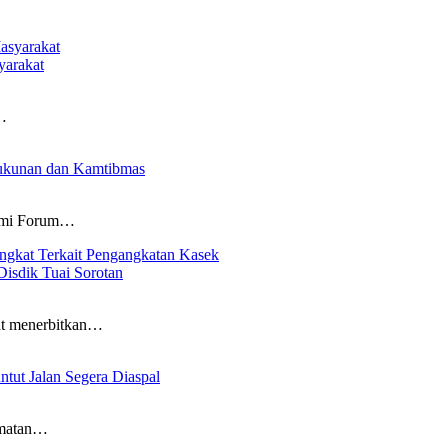
yarakat
a…
ukunan dan Kamtibmas
ahmi Forum…
Disdik Tuai Sorotan
at menerbitkan…
tut Jalan Segera Diaspal
amatan…