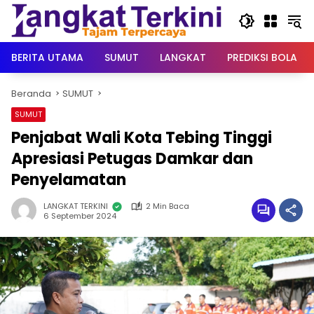
Langsung
ke
konten
BERITA UTAMA
SUMUT
LANGKAT
PREDIKSI BOLA
Beranda
SUMUT
SUMUT
Penjabat Wali Kota Tebing Tinggi
Apresiasi Petugas Damkar dan
Penyelamatan
LANGKAT TERKINI
2 Min Baca
6 September 2024