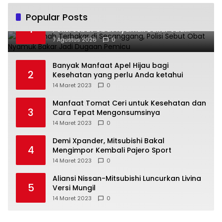
Popular Posts
Dua Rumah Terbakar di Secanggang,
1
Polisi Sebut Obat Nyamuk Bakar Jadi
Dugaan Pemicu
7 Agustus 2026
0
Banyak Manfaat Apel Hijau bagi
2
Kesehatan yang perlu Anda ketahui
14 Maret 2023
0
Manfaat Tomat Ceri untuk Kesehatan dan
3
Cara Tepat Mengonsumsinya
14 Maret 2023
0
Demi Xpander, Mitsubishi Bakal
4
Mengimpor Kembali Pajero Sport
14 Maret 2023
0
Aliansi Nissan-Mitsubishi Luncurkan Livina
5
Versi Mungil
14 Maret 2023
0