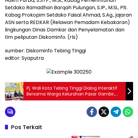
Halim Purba, S.STP., M.Si., Kabag Pemerintahan
Setdako Ramadhan Barqah Pulungan, S.IP., M.Si., Plt.
Kabag Prokopim Setdako Faisal Ahmad, S.Ag., jajaran
ASN serta REDKAR (Relawan Pemadam Kebakaran)
lingkungan Dinas Damkar dan Penyelamatan dan
tim peliputan Diskominfo. (rls)
sumber: Diskominfo Tebing Tinggi
editor: Syaputra
Pj. Wali Kota Tebing Tinggi Dialog Interaktif
Bersama Warga Kelurahan Pasar Gambir,
Satria dan Tambangan Hulu
Pos Terkait
SUMUT