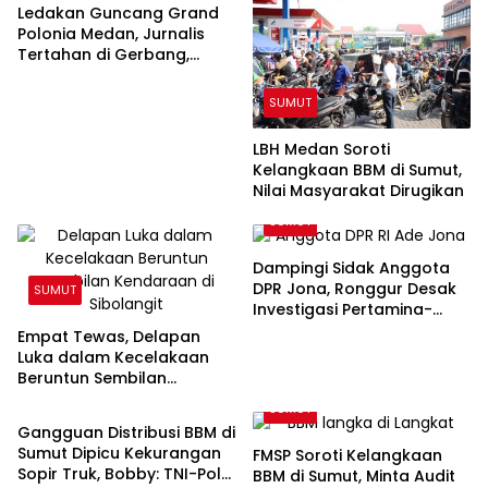
Ledakan Guncang Grand
Polonia Medan, Jurnalis
Tertahan di Gerbang,
Awak Media Tak Diizinkan
Masuk Lokasi
SUMUT
LBH Medan Soroti
Kelangkaan BBM di Sumut,
Nilai Masyarakat Dirugikan
SUMUT
Dampingi Sidak Anggota
DPR Jona, Ronggur Desak
SUMUT
Investigasi Pertamina-
Elnusa Soal Kelangkaan
Empat Tewas, Delapan
BBM di Sumut
Luka dalam Kecelakaan
Beruntun Sembilan
SUMUT
Kendaraan di Sibolangit
SUMUT
Gangguan Distribusi BBM di
Sumut Dipicu Kekurangan
FMSP Soroti Kelangkaan
Sopir Truk, Bobby: TNI-Polri
BBM di Sumut, Minta Audit