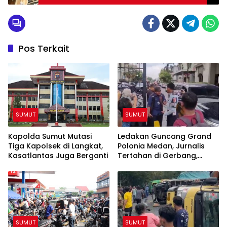
Pos Terkait
SUMUT
SUMUT
Kapolda Sumut Mutasi
Ledakan Guncang Grand
Tiga Kapolsek di Langkat,
Polonia Medan, Jurnalis
Kasatlantas Juga Berganti
Tertahan di Gerbang,
Awak Media Tak Diizinkan
Masuk Lokasi
SUMUT
SUMUT