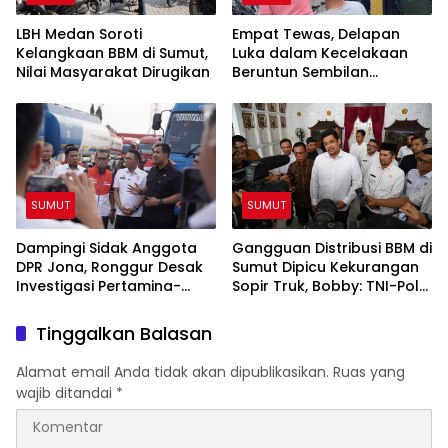
LBH Medan Soroti
Empat Tewas, Delapan
Kelangkaan BBM di Sumut,
Luka dalam Kecelakaan
Nilai Masyarakat Dirugikan
Beruntun Sembilan
Kendaraan di Sibolangit
SUMUT
SUMUT
Dampingi Sidak Anggota
Gangguan Distribusi BBM di
DPR Jona, Ronggur Desak
Sumut Dipicu Kekurangan
Investigasi Pertamina-
Sopir Truk, Bobby: TNI-Polri
Elnusa Soal Kelangkaan
Siap Bantu
BBM di Sumut
Tinggalkan Balasan
Alamat email Anda tidak akan dipublikasikan.
Ruas yang
wajib ditandai
*