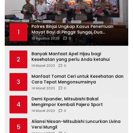
Polres Binjai Ungkap Kasus Penemuan
1
Mayat Bayi di Pinggir Sungai, Dua
Tersangka Diamankan
10 Agustus 2026
0
Banyak Manfaat Apel Hijau bagi
2
Kesehatan yang perlu Anda ketahui
14 Maret 2023
0
Manfaat Tomat Ceri untuk Kesehatan dan
3
Cara Tepat Mengonsumsinya
14 Maret 2023
0
Demi Xpander, Mitsubishi Bakal
4
Mengimpor Kembali Pajero Sport
14 Maret 2023
0
Aliansi Nissan-Mitsubishi Luncurkan Livina
5
Versi Mungil