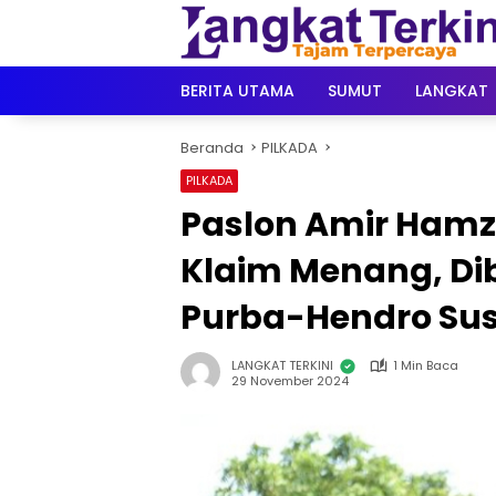
Langsung
ke
konten
BERITA UTAMA
SUMUT
LANGKAT
Beranda
PILKADA
PILKADA
Paslon Amir Hamz
Klaim Menang, Di
Purba-Hendro Su
LANGKAT TERKINI
1 Min Baca
29 November 2024