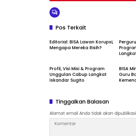
Pos Terkait
LANGKAT
PILKAD
Editorial: BISA Lawan Korupsi,
Perguru
Mengapa Mereka Risih?
Program
Langka
PILKADA
PILKAD
Profil, Visi Misi & Program
BISA Mi
Unggulan Cabup Langkat
Guru B
Iskandar Sugito
Kemena
Tinggalkan Balasan
Alamat email Anda tidak akan dipublikasi