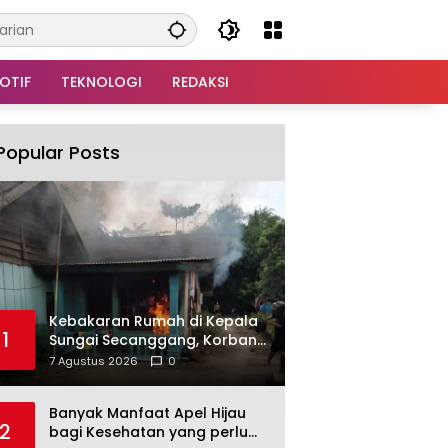
OTIF
TEKNOLOGI
REDAKSI
Popular Posts
Kebakaran Rumah di Kepala
1
Sungai Secanggang, Korban
Dievakuasi
7 Agustus 2026
0
Banyak Manfaat Apel Hijau
2
bagi Kesehatan yang perlu