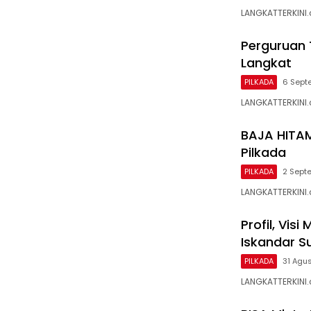
LANGKATTERKINI.
Perguruan T
Langkat
PILKADA
6 Sept
LANGKATTERKINI
BAJA HITAM
Pilkada
PILKADA
2 Sept
LANGKATTERKINI
Profil, Vis
Iskandar S
PILKADA
31 Agu
LANGKATTERKINI