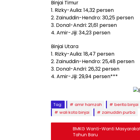
Binjai Timur
1. Rizky-Aulia: 14,32 persen
2. Zainuddin-Hendro: 30,25 persen
3. Donal-Andri: 21,61 persen
4. Amir-Jiji: 34,23 persen
Binjai Utara
1. Rizky-Aulia: 18,47 persen
2. Zainuddin-Hendro: 25,48 persen
3. Donal-Andri: 26,32 persen
4. Amir-Jiji: 29,94 persen***
Tag:
amir hamzah
berita binjai
wali kota binjai
zainuddin purba
BMKG Wanti-Wanti Masyarakat
Tahun Baru