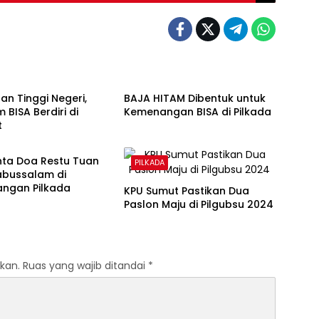
A
PILKADA
an Tinggi Negeri,
BAJA HITAM Dibentuk untuk
 BISA Berdiri di
Kemenangan BISA di Pilkada
t
A
nta Doa Restu Tuan
PILKADA
abussalam di
ngan Pilkada
KPU Sumut Pastikan Dua
Paslon Maju di Pilgubsu 2024
kan.
Ruas yang wajib ditandai
*