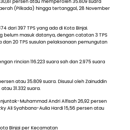
 30,81 persen atau memperoleh 35.809 suara
aerah (Pilkada) hingga tertanggal, 28 November
74 dari 397 TPS yang ada di Kota Binjai.
ng belum masuk datanya, dengan catatan 3 TPS
ara dan 20 TPS susulan pelaksanaan pemungutan
engan rincian 116.223 suara sah dan 2.975 suara
ersen atau 35.809 suara. Disusul oleh Zainuddin
atau 31.332 suara.
imanjuntak-Muhammad Andri Alfisah 26,92 persen
izky Ali Syahbana-Aulia Hardi 15,56 persen atau
Kota Binjai per Kecamatan