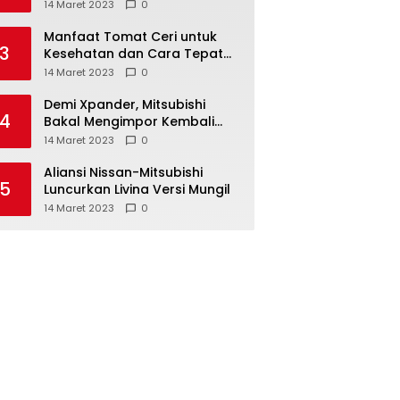
Anda ketahui
14 Maret 2023
0
Manfaat Tomat Ceri untuk
3
Kesehatan dan Cara Tepat
Mengonsumsinya
14 Maret 2023
0
Demi Xpander, Mitsubishi
4
Bakal Mengimpor Kembali
Pajero Sport
14 Maret 2023
0
Aliansi Nissan-Mitsubishi
5
Luncurkan Livina Versi Mungil
14 Maret 2023
0