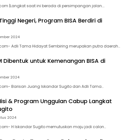
com |Langkat saat ini berada di persimpangan jalan….
inggi Negeri, Program BISA Berdiri di
ember 2024
.com- Adli Tama Hidayat Sembiring merupakan putra daerah…
 Dibentuk untuk Kemenangan BISA di
ember 2024
.com- Barisan Juang Iskandar Sugito dan Adli Tama…
i Misi & Program Unggulan Cabup Langkat
ugito
stus 2024
.com- H Iskandar Sugito memutuskan maju jadi calon…