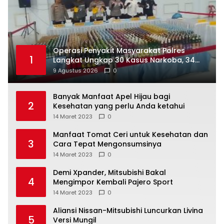
Operasi Penyakit Masyarakat Polres
1
Langkat Ungkap 30 Kasus Narkoba, 34
Tersangka Diamankan
9 Agustus 2026
0
Banyak Manfaat Apel Hijau bagi
2
Kesehatan yang perlu Anda ketahui
14 Maret 2023
0
Manfaat Tomat Ceri untuk Kesehatan dan
3
Cara Tepat Mengonsumsinya
14 Maret 2023
0
Demi Xpander, Mitsubishi Bakal
4
Mengimpor Kembali Pajero Sport
14 Maret 2023
0
Aliansi Nissan-Mitsubishi Luncurkan Livina
5
Versi Mungil