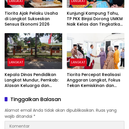
LANGKAT
LANGKAT
Tiorita Ajak Pelaku Usaha
Kunjungi Kampung Tahu,
di Langkat Sukseskan
TP PKK Binjai Dorong UMKM
Sensus Ekonomi 2026
Naik Kelas dan Tingkatkan
Pendapatan Keluarga
LANGKAT
LANGKAT
Kepala Dinas Pendidikan
Tiorita Percepat Realisasi
Langkat Mundur, Pemkab:
Anggaran Langkat, Fokus
Alasan Keluarga dan
Tekan Kemiskinan dan
Proses Masih Berjalan
Pengangguran
Tinggalkan Balasan
Alamat email Anda tidak akan dipublikasikan.
Ruas yang
wajib ditandai
*