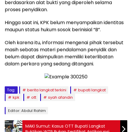
berdasarkan alat bukti yang diperoleh selama
proses penyidikan.
Hingga saat ini, KPK belum menyampaikan identitas
maupun status hukum sosok berinisial “B”.
Oleh karena itu, informasi mengenai pihak tersebut
masih sebatas materi pendalaman penyidik dan
belum dapat disimpulkan memiliki keterlibatan
dalam perkara yang sedang ditangani.
Tag:
berita langkat terkini
bupati langkat
kpk
ott
syah afandin
Editor: Abdul Rahim
MAKI Sumut: Kasus OTT Bupati Langkat
Buktikan WTP Bukan Sertifikat Antikorupsi