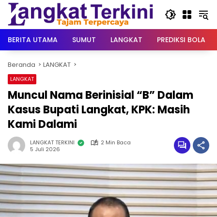
Langsung
ke
konten
BERITA UTAMA
SUMUT
LANGKAT
PREDIKSI BOLA
Beranda
LANGKAT
LANGKAT
Muncul Nama Berinisial “B” Dalam
Kasus Bupati Langkat, KPK: Masih
Kami Dalami
LANGKAT TERKINI
2 Min Baca
5 Juli 2026