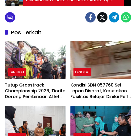
Pos Terkait
LANGKAT
LANGKAT
Tutup Grasstrack
Kondisi SDN 057760 Sei
Championship 2026, Tiorita
Lepan Disorot, Kerusakan
Dorong Pembinaan Atlet
Fasilitas Belajar Dinilai Perlu
dan Wisata Olahraga
Segera Ditangani
Langkat