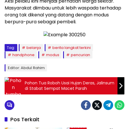
Aksi pelaku kini menjadi perhatian warga sekitar.
Masyarakat diimbau untuk lebih waspada terhadap
orang tak dikenal yang datang dengan modus
berpura-pura sebagai pembeli.
Tag:
belanja
berita langkat terkini
handphone
modus
pencurian
Editor: Abdul Rahim
Pohon Tua Roboh Usai Hujan Deras, Jalinsum
di Stabat Sempat Macet Parah
Pos Terkait
LANGKAT