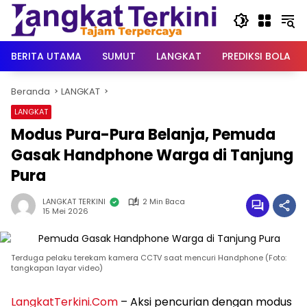
Langsung
ke
konten
BERITA UTAMA
SUMUT
LANGKAT
PREDIKSI BOLA
Beranda
LANGKAT
LANGKAT
Modus Pura-Pura Belanja, Pemuda
Gasak Handphone Warga di Tanjung
Pura
LANGKAT TERKINI
2 Min Baca
15 Mei 2026
Terduga pelaku terekam kamera CCTV saat mencuri Handphone (Foto:
tangkapan layar video)
LangkatTerkini.Com
– Aksi pencurian dengan modus