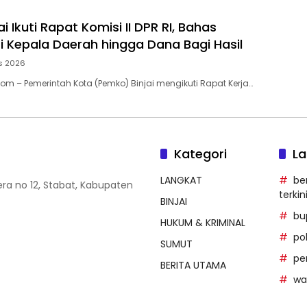
i Ikuti Rapat Komisi II DPR RI, Bahas
 Kepala Daerah hingga Dana Bagi Hasil
s 2026
Com – Pemerintah Kota (Pemko) Binjai mengikuti Rapat Kerja…
Kategori
La
LANGKAT
be
era no 12, Stabat, Kabupaten
terkin
BINJAI
bu
HUKUM & KRIMINAL
po
SUMUT
pe
BERITA UTAMA
wal