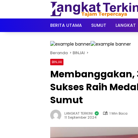
Langsung
ke
konten
BERITA UTAMA
SUMUT
LANGKAT
Beranda
BINJAI
BINJAI
Membanggakan, 3 At
Sukses Raih Medal
Sumut
LANGKAT TERKINI
1 Min Baca
11 September 2024