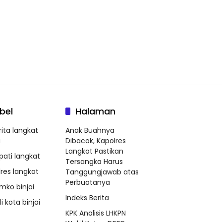
bel
Halaman
rita langkat
Anak Buahnya
i
Dibacok, Kapolres
Langkat Pastikan
pati langkat
Tersangka Harus
lres langkat
Tanggungjawab atas
Perbuatanya
mko binjai
Indeks Berita
i kota binjai
KPK Analisis LHKPN