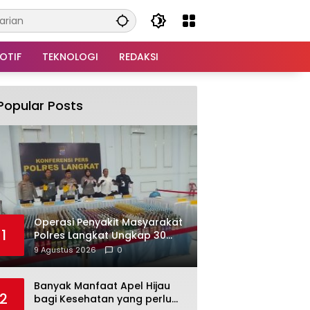
OTIF
TEKNOLOGI
REDAKSI
Popular Posts
Operasi Penyakit Masyarakat
1
Polres Langkat Ungkap 30
Kasus Narkoba, 34
9 Agustus 2026
0
Tersangka Diamankan
Banyak Manfaat Apel Hijau
2
bagi Kesehatan yang perlu