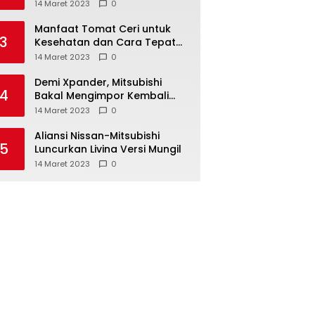
Anda ketahui
14 Maret 2023
0
Manfaat Tomat Ceri untuk
3
Kesehatan dan Cara Tepat
Mengonsumsinya
14 Maret 2023
0
Demi Xpander, Mitsubishi
4
Bakal Mengimpor Kembali
Pajero Sport
14 Maret 2023
0
Aliansi Nissan-Mitsubishi
5
Luncurkan Livina Versi Mungil
14 Maret 2023
0