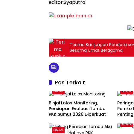
editor:Syaputra
Terima Kunjungan Pendeta se-
Sesama Umat Beragama
Pos Terkait
BINJAI
BINJAI
Binjai Lolos Monitoring,
Peringa
Persiapan Evaluasi Lomba
Pemko B
PKK Sumut 2026 Diperkuat
Pentin
dan Pe
BINJAI
Lansia
BINJAI