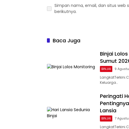
Simpan nama, email, dan situs web 
berikutnya.
Baca Juga
Binjai Lolo
Sumut 2026
BINJAI
9 Agust
LangkatTerkini
Keluarga…
Peringati H
Pentingny
Lansia
BINJAI
7 Agust
LangkatTerkini.