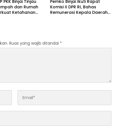
P PKK Binjai Tinjau
Pemko Binjai Ikuti Rapat
ampah dan Rumah
Komisi II DPR RI, Bahas
Perkuat Ketahanan
Remunerasi Kepala Daerah
 Keluarga
hingga Dana Bagi Hasil
kan.
Ruas yang wajib ditandai
*