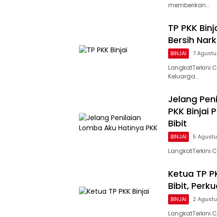
memberikan…
TP PKK Bin
Bersih Nar
BINJAI
7 Agust
LangkatTerkini
Keluarga…
Jelang Pen
PKK Binjai
Bibit
BINJAI
5 Agust
LangkatTerkini.
Ketua TP P
Bibit, Per
BINJAI
2 Agust
LangkatTerkini.