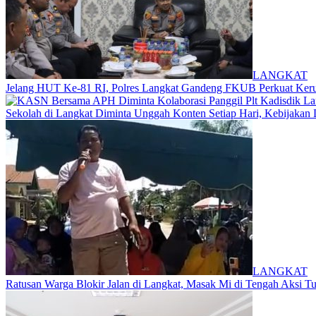
LANGKAT
Jelang HUT Ke-81 RI, Polres Langkat Gandeng FKUB Perkuat Ker
Sekolah di Langkat Diminta Unggah Konten Setiap Hari, Kebijakan 
LANGKAT
Ratusan Warga Blokir Jalan di Langkat, Masak Mi di Tengah Aksi Tun