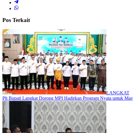
Pos Terkait
LANGKAT
Plt Bupati Langkat Dorong MPI Hadirkan Program Nyata untuk Mas