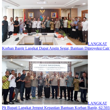
LANGKAT
Korban Banjir Langkat Dapat Angin Segar, Bantuan Diproyeksi Cair
LANGKAT
Plt Bupati Langkat Jemput Kepastian Bantuan Korban Banjir, 62.59