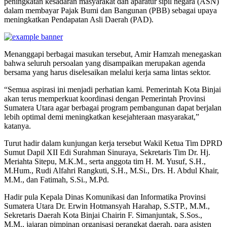
peningkatan kesadaran masyarakat dan aparatur sipil negara (ASN)
dalam membayar Pajak Bumi dan Bangunan (PBB) sebagai upaya
meningkatkan Pendapatan Asli Daerah (PAD).
Menanggapi berbagai masukan tersebut, Amir Hamzah menegaskan
bahwa seluruh persoalan yang disampaikan merupakan agenda
bersama yang harus diselesaikan melalui kerja sama lintas sektor.
“Semua aspirasi ini menjadi perhatian kami. Pemerintah Kota Binjai
akan terus memperkuat koordinasi dengan Pemerintah Provinsi
Sumatera Utara agar berbagai program pembangunan dapat berjalan
lebih optimal demi meningkatkan kesejahteraan masyarakat,”
katanya.
Turut hadir dalam kunjungan kerja tersebut Wakil Ketua Tim DPRD
Sumut Dapil XII Edi Surahman Sinuraya, Sekretaris Tim Dr. Hj.
Meriahta Sitepu, M.K.M., serta anggota tim H. M. Yusuf, S.H.,
M.Hum., Rudi Alfahri Rangkuti, S.H., M.Si., Drs. H. Abdul Khair,
M.M., dan Fatimah, S.Si., M.Pd.
Hadir pula Kepala Dinas Komunikasi dan Informatika Provinsi
Sumatera Utara Dr. Erwin Hotmansyah Harahap, S.STP., M.M.,
Sekretaris Daerah Kota Binjai Chairin F. Simanjuntak, S.Sos.,
M.M., jajaran pimpinan organisasi perangkat daerah, para asisten