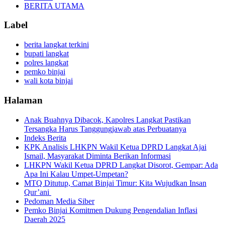
BERITA UTAMA
Label
berita langkat terkini
bupati langkat
polres langkat
pemko binjai
wali kota binjai
Halaman
Anak Buahnya Dibacok, Kapolres Langkat Pastikan
Tersangka Harus Tanggungjawab atas Perbuatanya
Indeks Berita
KPK Analisis LHKPN Wakil Ketua DPRD Langkat Ajai
Ismail, Masyarakat Diminta Berikan Informasi
LHKPN Wakil Ketua DPRD Langkat Disorot, Gempar: Ada
Apa Ini Kalau Umpet-Umpetan?
MTQ Ditutup, Camat Binjai Timur: Kita Wujudkan Insan
Qur’ani
Pedoman Media Siber
Pemko Binjai Komitmen Dukung Pengendalian Inflasi
Daerah 2025