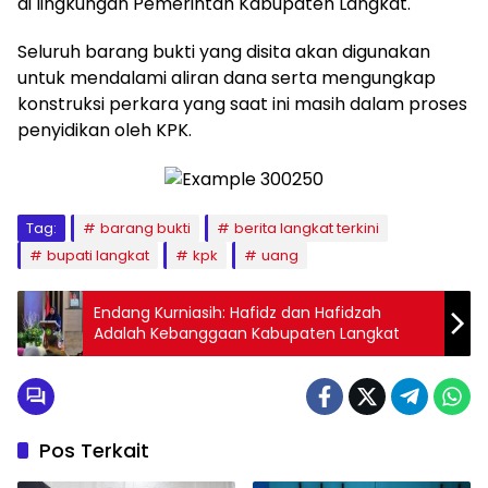
di lingkungan Pemerintah Kabupaten Langkat.
Seluruh barang bukti yang disita akan digunakan
untuk mendalami aliran dana serta mengungkap
konstruksi perkara yang saat ini masih dalam proses
penyidikan oleh KPK.
Tag:
barang bukti
berita langkat terkini
bupati langkat
kpk
uang
Endang Kurniasih: Hafidz dan Hafidzah
Adalah Kebanggaan Kabupaten Langkat
Pos Terkait