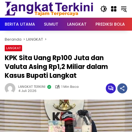
Langsung
ke
konten
BERITA UTAMA
SUMUT
LANGKAT
PREDIKSI BOLA
Beranda
LANGKAT
LANGKAT
KPK Sita Uang Rp100 Juta dan
Valuta Asing Rp1,2 Miliar dalam
Kasus Bupati Langkat
LANGKAT TERKINI
1 Min Baca
4 Juli 2026