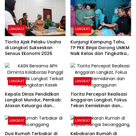
LANGKAT
LANGKAT
Tiorita Ajak Pelaku Usaha
Kunjungi Kampung Tahu,
di Langkat Sukseskan
TP PKK Binjai Dorong UMKM
Sensus Ekonomi 2026
Naik Kelas dan Tingkatkan
Pendapatan Keluarga
LANGKAT
LANGKAT
Kepala Dinas Pendidikan
Tiorita Percepat Realisasi
Langkat Mundur, Pemkab:
Anggaran Langkat, Fokus
Alasan Keluarga dan
Tekan Kemiskinan dan
Proses Masih Berjalan
Pengangguran
LANGKAT
LANGKAT
Dua Rumah Terbakar di
Kebakaran Rumah di