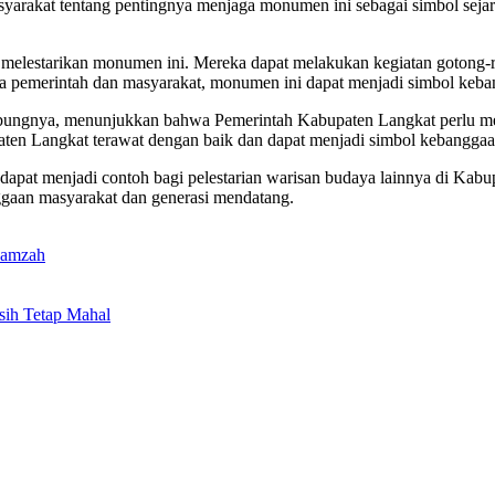
syarakat tentang pentingnya menjaga monumen ini sebagai simbol sejara
am melestarikan monumen ini. Mereka dapat melakukan kegiatan goton
ra pemerintah dan masyarakat, monumen ini dapat menjadi simbol keb
ungnya, menunjukkan bahwa Pemerintah Kabupaten Langkat perlu mel
ten Langkat terawat dengan baik dan dapat menjadi simbol kebanggaa
at menjadi contoh bagi pelestarian warisan budaya lainnya di Kabup
ggaan masyarakat dan generasi mendatang.
hamzah
sih Tetap Mahal