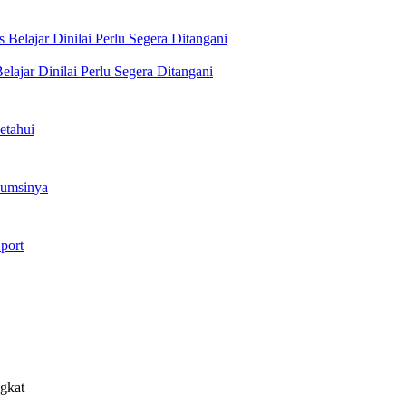
lajar Dinilai Perlu Segera Ditangani
etahui
sumsinya
port
ngkat