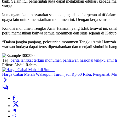
baik. Selain itu, pemerintah juga dapat melakukan edukasi kepada ma
warga.
Ia menyarankan masyarakat setempat juga dapat berperan aktif dal
upaya lain untuk melestarikan monumen ini. Dengan kerja sama anta
Kondisi monumen Tengku Amir Hamzah yang tidak terawat ini, samb
perlu memastikan bahwa semua monumen dan situs sejarah di Kabupa
“Dalam jangka panjang, pelestarian monumen Tengku Amir Hamzah dap
warisan budaya dapat terus dipertahankan dan menjadi simbol keban
Tag:
berita langkat terkini
monumen
pahlawan nasional
tengku amir 
Editor: Abdul Rahim
Harga Cabai Merah Walaupun Turun jadi Rp 60 Ribu, Pengamat: Ma