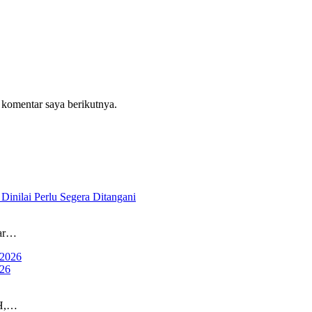
 komentar saya berikutnya.
Dinilai Perlu Segera Ditangani
jar…
026
SH,…