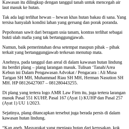
Kawasan itu dilingkup dengan tanggul tanah untuk mencegah air
laut masuk ke hutan.
Tak ada lagi terlihat hewan – hewan khas hutan bakau di sana. Yang
tersisa hanyalah kondisi lahan yang gersang dan porak poranda.
Pepohonan sawit dari beragam usia tanam, kontras terlihat sebagai
bukti ulah mafia yang tak bertanggungjawab.
Namun, baik pemerintahan desa setempat maupun pihak – pihak
terkait yang bertanggungjawab terkesan menutup mata.
Anehnya, pada tanggul dan areal di dalam kawasan hutan lindung
itu berdiri plang – plang larangan masuk. Tulisan ‘Tanah/Area
Kebun ini Dalam Pengawasan Advokat / Pengacara : Ali Musa
Tarigan SH MH, Muhammad Riau SH MH, Herman Nasution SH
MH. HP 08126427007 – 081280443255.
Di plang yang tertera logo AMR Law Firm itu, juga tertera larangan
masuk Pasal 551 KUHP, Pasal 167 (Ayat 1) KUHP dan Pasal 257
(Ayat 1) UU 1/2023.
Sejatinya, plang ditancapkan tersebut juga berada persis di dalam
kawasan hutan lindung.
“Kan aneh. Masyarakat yang menjaga hutan dari kerusakan, kok