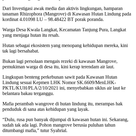
Dari Investigasi awak media dan aktivis lingkungan, hamparan
tanaman Rhizophora (Mangrove) di Kawasan Hutan Lindung pada
kordinat 4.01098 LU – 98.48422 BT porak poranda.
Warga Desa Kwala Langkat, Kecamatan Tanjung Pura, Langkat
yang menjaga hutan itu resah.
Hutan sebagai ekosistem yang menopang kehidupan mereka, kini
tak lagi bersahabat.
Bukan lagi persolaan mengais rezeki di kawasan Mangrove,
pemukiman warga di desa itu, kini kerap terendam air laut.
Lingkupan benteng perkebunan sawit pada Kawasan Hutan
Lindung sesuai Kepmen LHK Nomor SK.6609/MenLHK-
PKTL/KUH/PLA/2/10/2021 ini, menyebabkan siklus air laut ke
belantara bakau terganggu.
Mafia perambah wangrove di hutan lindung itu, merampas hak
penduduk di sana atas kehidupan yang layak.
“Dulu, rusa pun banyak dijumpai di kawasan hutan ini. Sekarang,
sudah tak ada lagi. Pohon mangrove berusia puluhan tahun
ditumbangi mafia,” tutur Syahrial.