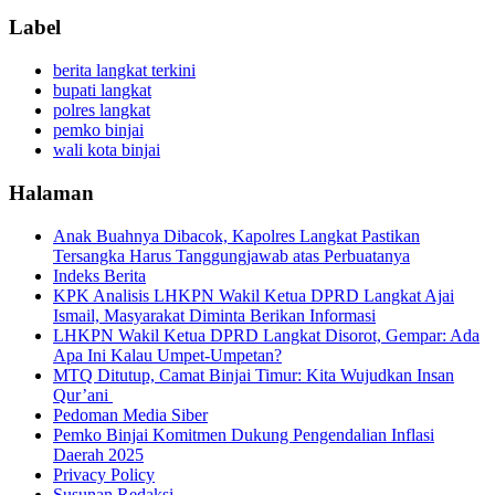
Label
berita langkat terkini
bupati langkat
polres langkat
pemko binjai
wali kota binjai
Halaman
Anak Buahnya Dibacok, Kapolres Langkat Pastikan
Tersangka Harus Tanggungjawab atas Perbuatanya
Indeks Berita
KPK Analisis LHKPN Wakil Ketua DPRD Langkat Ajai
Ismail, Masyarakat Diminta Berikan Informasi
LHKPN Wakil Ketua DPRD Langkat Disorot, Gempar: Ada
Apa Ini Kalau Umpet-Umpetan?
MTQ Ditutup, Camat Binjai Timur: Kita Wujudkan Insan
Qur’ani
Pedoman Media Siber
Pemko Binjai Komitmen Dukung Pengendalian Inflasi
Daerah 2025
Privacy Policy
Susunan Redaksi