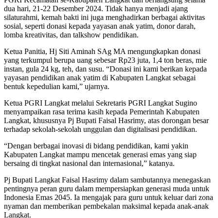
dua hari, 21-22 Desember 2024. Tidak hanya menjadi ajang
silaturahmi, kemah bakti ini juga menghadirkan berbagai aktivitas
sosial, seperti donasi kepada yayasan anak yatim, donor darah,
lomba kreativitas, dan talkshow pendidikan.
Ketua Panitia, Hj Siti Aminah SAg MA mengungkapkan donasi
yang terkumpul berupa uang sebesar Rp23 juta, 1,4 ton beras, mie
instan, gula 24 kg, teh, dan susu. “Donasi ini kami berikan kepada
yayasan pendidikan anak yatim di Kabupaten Langkat sebagai
bentuk kepedulian kami,” ujarnya.
Ketua PGRI Langkat melalui Sekretaris PGRI Langkat Sugino
menyampaikan rasa terima kasih kepada Pemerintah Kabupaten
Langkat, khususnya Pj Bupati Faisal Hasrimy, atas dorongan besar
terhadap sekolah-sekolah unggulan dan digitalisasi pendidikan.
“Dengan berbagai inovasi di bidang pendidikan, kami yakin
Kabupaten Langkat mampu mencetak generasi emas yang siap
bersaing di tingkat nasional dan internasional,” katanya.
Pj Bupati Langkat Faisal Hasrimy dalam sambutannya menegaskan
pentingnya peran guru dalam mempersiapkan generasi muda untuk
Indonesia Emas 2045. Ia mengajak para guru untuk keluar dari zona
nyaman dan memberikan pembekalan maksimal kepada anak-anak
Langkat.