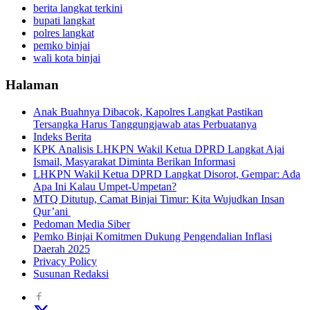
berita langkat terkini
bupati langkat
polres langkat
pemko binjai
wali kota binjai
Halaman
Anak Buahnya Dibacok, Kapolres Langkat Pastikan
Tersangka Harus Tanggungjawab atas Perbuatanya
Indeks Berita
KPK Analisis LHKPN Wakil Ketua DPRD Langkat Ajai
Ismail, Masyarakat Diminta Berikan Informasi
LHKPN Wakil Ketua DPRD Langkat Disorot, Gempar: Ada
Apa Ini Kalau Umpet-Umpetan?
MTQ Ditutup, Camat Binjai Timur: Kita Wujudkan Insan
Qur’ani
Pedoman Media Siber
Pemko Binjai Komitmen Dukung Pengendalian Inflasi
Daerah 2025
Privacy Policy
Susunan Redaksi