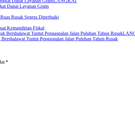
LANGKAT
kat Dapat Layanan Gratis
 Ruas Rusak Segera Diperbaiki
at Kemandirian Fiskal
LAN
uk Bershalawat Tuntut Pengaspalan Jalan Puluhan Tahun Rusak
dai
*