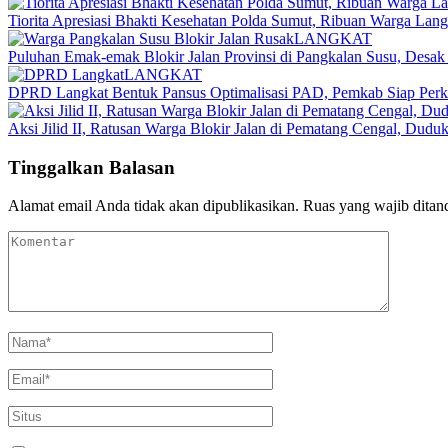
Tiorita Apresiasi Bhakti Kesehatan Polda Sumut, Ribuan Warga Lang
LANGKAT
Puluhan Emak-emak Blokir Jalan Provinsi di Pangkalan Susu, Desak
LANGKAT
DPRD Langkat Bentuk Pansus Optimalisasi PAD, Pemkab Siap Perku
Aksi Jilid II, Ratusan Warga Blokir Jalan di Pematang Cengal, Dud
Tinggalkan Balasan
Alamat email Anda tidak akan dipublikasikan.
Ruas yang wajib ditan