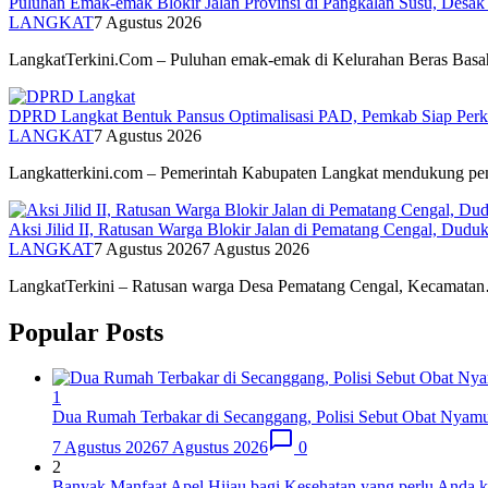
Puluhan Emak-emak Blokir Jalan Provinsi di Pangkalan Susu, Desak
LANGKAT
7 Agustus 2026
LangkatTerkini.Com – Puluhan emak-emak di Kelurahan Beras Bas
DPRD Langkat Bentuk Pansus Optimalisasi PAD, Pemkab Siap Perku
LANGKAT
7 Agustus 2026
Langkatterkini.com – Pemerintah Kabupaten Langkat mendukung p
Aksi Jilid II, Ratusan Warga Blokir Jalan di Pematang Cengal, Dud
LANGKAT
7 Agustus 2026
7 Agustus 2026
LangkatTerkini – Ratusan warga Desa Pematang Cengal, Kecamata
Popular Posts
1
Dua Rumah Terbakar di Secanggang, Polisi Sebut Obat Nyam
7 Agustus 2026
7 Agustus 2026
0
2
Banyak Manfaat Apel Hijau bagi Kesehatan yang perlu Anda k