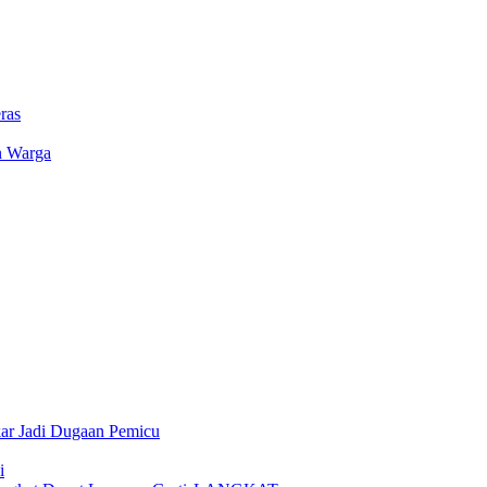
ras
n Warga
ar Jadi Dugaan Pemicu
i