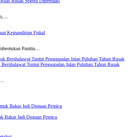
 Ruas Rusak Segera Diperbaiki
ah,…
at Kemandirian Fiskal
embentukan Panitia…
uk Bershalawat Tuntut Pengaspalan Jalan Puluhan Tahun Rusak
n…
uk Bakar Jadi Dugaan Pemicu
etahui