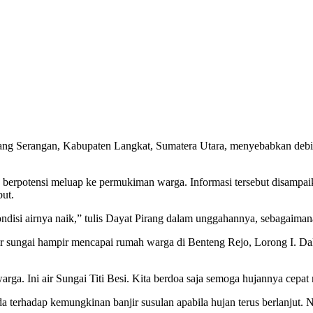
g Serangan, Kabupaten Langkat, Sumatera Utara, menyebabkan debit 
rkan berpotensi meluap ke permukiman warga. Informasi tersebut disa
but.
 kondisi airnya naik,” tulis Dayat Pirang dalam unggahannya, sebagaim
r sungai hampir mencapai rumah warga di Benteng Rejo, Lorong I. Dal
rga. Ini air Sungai Titi Besi. Kita berdoa saja semoga hujannya cepat
ada terhadap kemungkinan banjir susulan apabila hujan terus berlanjut