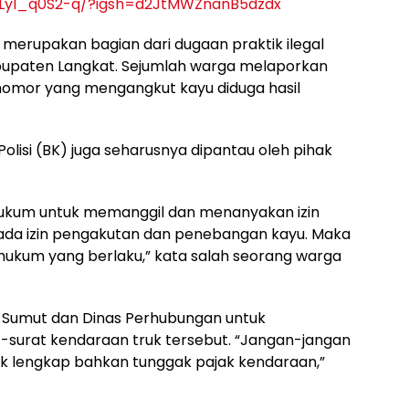
DLyl_q0S2-q/?igsh=d2JtMWZnanB5dzdx
 merupakan bagian dari dugaan praktik ilegal
abupaten Langkat. Sejumlah warga melaporkan
nomor yang mengangkut kayu diduga hasil
Polisi (BK) juga seharusnya dipantau oleh pihak
ukum untuk memanggil dan menanyakan izin
 ada izin pengakutan dan penebangan kayu. Maka
hukum yang berlaku,” kata salah seorang warga
si Sumut dan Dinas Perhubungan untuk
surat kendaraan truk tersebut. “Jangan-jangan
dak lengkap bahkan tunggak pajak kendaraan,”