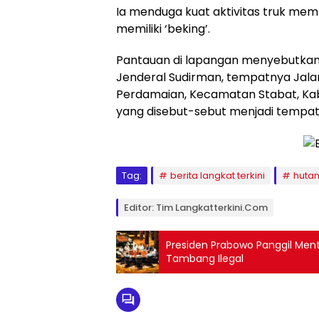
Ia menduga kuat aktivitas truk mem
memiliki ‘beking’.
Pantauan di lapangan menyebutkan, a
Jenderal Sudirman, tempatnya Jalan
Perdamaian, Kecamatan Stabat, Kab
yang disebut-sebut menjadi tempat k
Tag:
berita langkat terkini
huta
Editor: Tim Langkatterkini.com
Presiden Prabowo Panggil Men
Tambang Ilegal