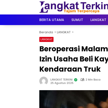
Langsung
ke
konten
BERITA UTAMA
SUMUT
LANGKAT
Beranda
LANGKAT
LANGKAT
Beroperasi Malam 
Izin Usaha Beli K
Kendaraan Truk
LANGKAT TERKINI
2 Min Baca
25 Agustus 2025