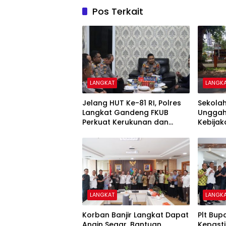
Pos Terkait
LANGKAT
LANGK
Jelang HUT Ke-81 RI, Polres
Sekolah
Langkat Gandeng FKUB
Unggah 
Perkuat Kerukunan dan
Kebijak
Kamtibmas
Sorota
LANGKAT
LANGK
Korban Banjir Langkat Dapat
Plt Bup
Angin Segar, Bantuan
Kepast