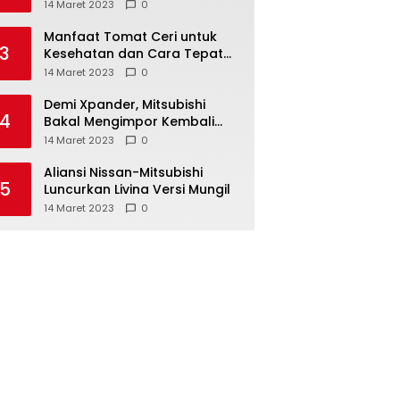
Anda ketahui
14 Maret 2023
0
Manfaat Tomat Ceri untuk
3
Kesehatan dan Cara Tepat
Mengonsumsinya
14 Maret 2023
0
Demi Xpander, Mitsubishi
4
Bakal Mengimpor Kembali
Pajero Sport
14 Maret 2023
0
Aliansi Nissan-Mitsubishi
5
Luncurkan Livina Versi Mungil
14 Maret 2023
0