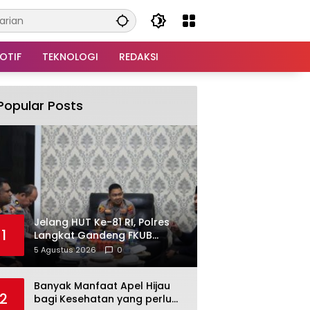
OTIF
TEKNOLOGI
REDAKSI
Popular Posts
Jelang HUT Ke-81 RI, Polres
1
Langkat Gandeng FKUB
Perkuat Kerukunan dan
5 Agustus 2026
0
Kamtibmas
Banyak Manfaat Apel Hijau
2
bagi Kesehatan yang perlu