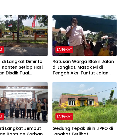
AT
LANGKAT
 di Langkat Diminta
Ratusan Warga Blokir Jalan
Konten Setiap Hari,
di Langkat, Masak Mi di
an Disdik Tuai
Tengah Aksi Tuntut Jalan
n
Segera Diaspal
AT
LANGKAT
ati Langkat Jemput
Gedung Tepak Sirih LIPPO di
ian Bantuan Korban
Langkat Terlihat