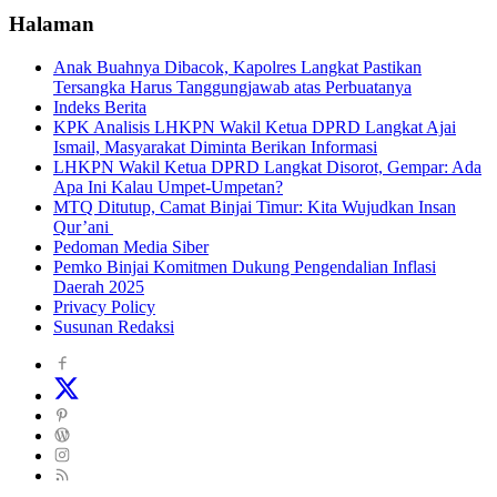
Halaman
Anak Buahnya Dibacok, Kapolres Langkat Pastikan
Tersangka Harus Tanggungjawab atas Perbuatanya
Indeks Berita
KPK Analisis LHKPN Wakil Ketua DPRD Langkat Ajai
Ismail, Masyarakat Diminta Berikan Informasi
LHKPN Wakil Ketua DPRD Langkat Disorot, Gempar: Ada
Apa Ini Kalau Umpet-Umpetan?
MTQ Ditutup, Camat Binjai Timur: Kita Wujudkan Insan
Qur’ani
Pedoman Media Siber
Pemko Binjai Komitmen Dukung Pengendalian Inflasi
Daerah 2025
Privacy Policy
Susunan Redaksi