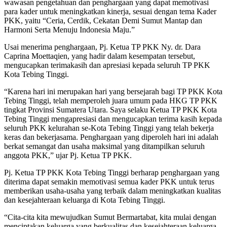
wawasan pengetahuan dan penghargaan yang dapat memotivasi
para kader untuk meningkatkan kinerja, sesuai dengan tema Kader
PKK, yaitu “Ceria, Cerdik, Cekatan Demi Sumut Mantap dan
Harmoni Serta Menuju Indonesia Maju.”
Usai menerima penghargaan, Pj. Ketua TP PKK Ny. dr. Dara
Caprina Moettaqien, yang hadir dalam kesempatan tersebut,
mengucapkan terimakasih dan apresiasi kepada seluruh TP PKK
Kota Tebing Tinggi.
“Karena hari ini merupakan hari yang bersejarah bagi TP PKK Kota
Tebing Tinggi, telah memperoleh juara umum pada HKG TP PKK
tingkat Provinsi Sumatera Utara. Saya selaku Ketua TP PKK Kota
Tebing Tinggi mengapresiasi dan mengucapkan terima kasih kepada
seluruh PKK kelurahan se-Kota Tebing Tinggi yang telah bekerja
keras dan bekerjasama. Penghargaan yang diperoleh hari ini adalah
berkat semangat dan usaha maksimal yang ditampilkan seluruh
anggota PKK,” ujar Pj. Ketua TP PKK.
Pj. Ketua TP PKK Kota Tebing Tinggi berharap penghargaan yang
diterima dapat semakin memotivasi semua kader PKK untuk terus
memberikan usaha-usaha yang terbaik dalam meningkatkan kualitas
dan kesejahteraan keluarga di Kota Tebing Tinggi.
“Cita-cita kita mewujudkan Sumut Bermartabat, kita mulai dengan
menciptakan keluarga yang berkualitas dan kesejahteraan keluarga