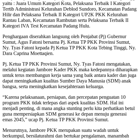
yaitu : Juara Umum Kategori Kota, Pelaksana Terbaik I Kategori
Tertib Administrasi Kelurahan Deblod Sundoro, Kecamatan Padang
Hilir dan Pelaksana Terbaik II Kategori UP2K PKK Kelurahan
Rantau Laban, Kecamatan Rambutan serta Pelaksana Terbaik II
Kategori IVA Test Kecamatan Padang Hulu.
Penghargaan diserahkan langsung oleh Penjabat (Pj) Gubernur
Sumut, Agus Fatoni bersama Pj. Ketua TP PKK Provinsi Sumut,
Ny. Tyas Fatoni kepada Pj Ketua TP PKK Kota Tebing Tinggi, Ny.
Dara Caprina Moettaqien.
Pj. Ketua TP PKK Provinsi Sumut, Ny. Tyas Fatoni mengatakan,
melalui kegiatan Jambore Kader PKK maka kedepannya diharapkan
untuk terus membangun kerja sama yang baik antara kader dan juga
dapat meningkatkan kualitas Sumber Daya Manusia (SDM) anak
bangsa, serta meningkatkan kesejahteraan keluarga.
“Karena pelaksanaan, persiapan, dan percepatan penguatan 10
program PKK tidak terlepas dari aspek kualitas SDM. Hal ini
menjadi penting, di mana angka stunting perlu kita perhatikan betul
guna mempersiapkan SDM generasi ke depan menuju generasi
emas 2045,” ucap Pj. Ketua TP PKK Provinsi Sumut.
Menurutnya, Jambore PKK merupakan suatu wadah untuk
berkumpul, bersilaturahmi dan bertukar pengalaman, manambah