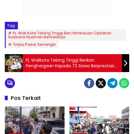
Tag:
Pj. Wali Kota Tebing Tinggi Beri Himbauan Ciptakan
Suasana Nyaman Berbelanja
Tinjau Pasar Senangin
Pj. Walikota Tebing Tinggi Berikan
Penghargaan Kepada 72 Siswa Berprestasi
Pada Ajang OSN, O2SN, dan FLS2SN Tingkat
Kota
Pos Terkait