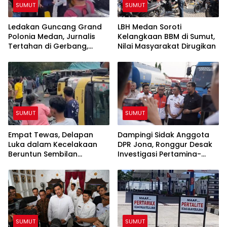
SUMUT
SUMUT
Ledakan Guncang Grand
LBH Medan Soroti
Polonia Medan, Jurnalis
Kelangkaan BBM di Sumut,
Tertahan di Gerbang,
Nilai Masyarakat Dirugikan
Awak Media Tak Diizinkan
Masuk Lokasi
SUMUT
SUMUT
Empat Tewas, Delapan
Dampingi Sidak Anggota
Luka dalam Kecelakaan
DPR Jona, Ronggur Desak
Beruntun Sembilan
Investigasi Pertamina-
Kendaraan di Sibolangit
Elnusa Soal Kelangkaan
BBM di Sumut
SUMUT
SUMUT