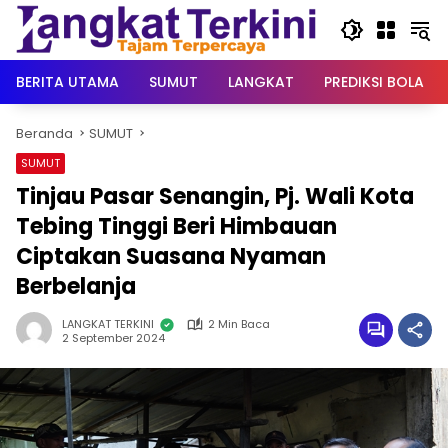
Langsung
ke
konten
BERITA UTAMA
SUMUT
LANGKAT
PREDIKSI BOLA
Beranda
SUMUT
SUMUT
Tinjau Pasar Senangin, Pj. Wali Kota
Tebing Tinggi Beri Himbauan
Ciptakan Suasana Nyaman
Berbelanja
LANGKAT TERKINI
2 Min Baca
2 September 2024