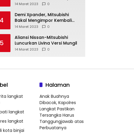
Mengonsumsinya
14 Maret 2023
0
Demi Xpander, Mitsubishi
4
Bakal Mengimpor Kembali
Pajero Sport
14 Maret 2023
0
Aliansi Nissan-Mitsubishi
5
Luncurkan Livina Versi Mungil
14 Maret 2023
0
bel
Halaman
rita langkat
Anak Buahnya
i
Dibacok, Kapolres
Langkat Pastikan
pati langkat
Tersangka Harus
lres langkat
Tanggungjawab atas
Perbuatanya
i kota binjai