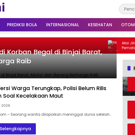
PREDIKSI BOLA
INTERNASIONAL
KESEHATAN
OTOM
Aksi Jilid 
Pematang 
i Korban Begal di Binjai Barat,
Tuntut Pe
Tahun Ru
arga Raib
ersi Warga Terungkap, Polisi Belum Rilis
 Soal Kecelakaan Maut
l 2026
Com – Seorang wanita dilaporkan meninggal dunia setelah…
Selengkapnya