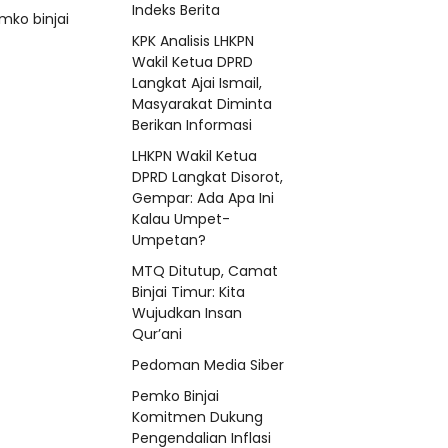
Indeks Berita
mko binjai
KPK Analisis LHKPN
Wakil Ketua DPRD
Langkat Ajai Ismail,
Masyarakat Diminta
Berikan Informasi
LHKPN Wakil Ketua
DPRD Langkat Disorot,
Gempar: Ada Apa Ini
Kalau Umpet-
Umpetan?
MTQ Ditutup, Camat
Binjai Timur: Kita
Wujudkan Insan
Qur’ani
Pedoman Media Siber
Pemko Binjai
Komitmen Dukung
Pengendalian Inflasi