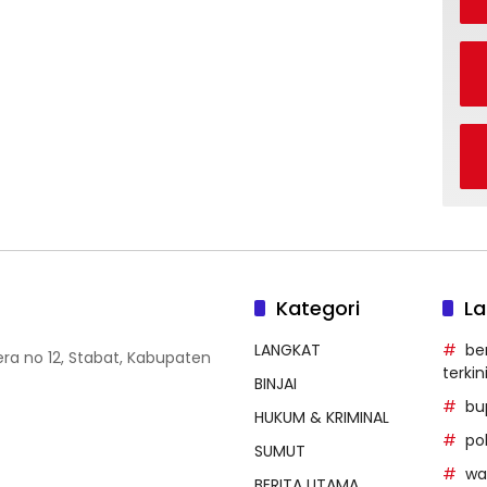
Kategori
La
LANGKAT
be
era no 12, Stabat, Kabupaten
terkin
BINJAI
bu
HUKUM & KRIMINAL
po
SUMUT
wal
BERITA UTAMA