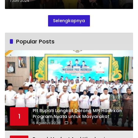
Kegiatan Khitanan Massal dan
1 Juni 2024
Pengabdian Masyarakat
Selengkapnya
Popular Posts
Plt Bupati Langkat Dorong MPI Hadirkan
1
Program Nyata untuk Masyarakat
6 Agustus 2026
0