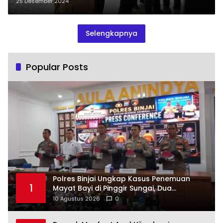
Tanjung Pura-Pangkalan
25 Desember 2024
Brandan
Selengkapnya
Popular Posts
Polres Binjai Ungkap Kasus Penemuan
1
Mayat Bayi di Pinggir Sungai, Dua
Tersangka Diamankan
10 Agustus 2026
0