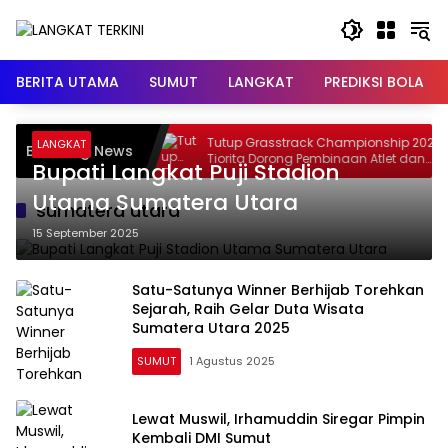
Langsung
ke
konten
BERITA UTAMA
SUMUT
LANGKAT
PREDIKSI BOLA
arakat Polres
Tutup Grasstrack Championship 2026,
LANGKAT
Breaking News
sus Narkoba, 34
Tiorita Dorong Pembinaan Atlet dan
Bupati Langkat Puji Stadion
n
Wisata Olahraga Langkat
Utama Sumatera Utara
sumatera utara
15 September 2025
Satu-Satunya Winner Berhijab Torehkan
Sejarah, Raih Gelar Duta Wisata
Sumatera Utara 2025
SUMUT
1 Agustus 2025
Lewat Muswil, Irhamuddin Siregar Pimpin
Kembali DMI Sumut