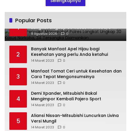
Selengkapnya
Popular Posts
Operasi Penyakit Masyarakat Polres
1
Langkat Ungkap 30 Kasus Narkoba, 34
Tersangka Diamankan
9 Agustus 2026
0
Banyak Manfaat Apel Hijau bagi
2
Kesehatan yang perlu Anda ketahui
14 Maret 2023
0
Manfaat Tomat Ceri untuk Kesehatan dan
3
Cara Tepat Mengonsumsinya
14 Maret 2023
0
Demi Xpander, Mitsubishi Bakal
4
Mengimpor Kembali Pajero Sport
14 Maret 2023
0
Aliansi Nissan-Mitsubishi Luncurkan Livina
5
Versi Mungil
14 Maret 2023
0